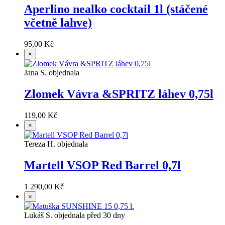
Aperlino nealko cocktail 1l (stáčené
včetně lahve)
95,00 Kč
×
Jana S. objednala
Zlomek Vávra &SPRITZ láhev 0,75l
119,00 Kč
×
Tereza H. objednala
Martell VSOP Red Barrel 0,7l
1 290,00 Kč
×
Lukáš S. objednala před 30 dny