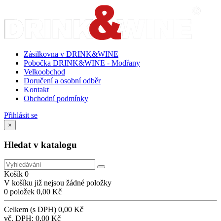
Zásilkovna v DRINK&WINE
Pobočka DRINK&WINE - Modřany
Velkoobchod
Doručení a osobní odběr
Kontakt
Obchodní podmínky
Přihlásit se
×
Hledat v katalogu
Košík
0
V košíku již nejsou žádné položky
0 položek
0,00 Kč
Celkem (s DPH)
0,00 Kč
vč. DPH:
0,00 Kč