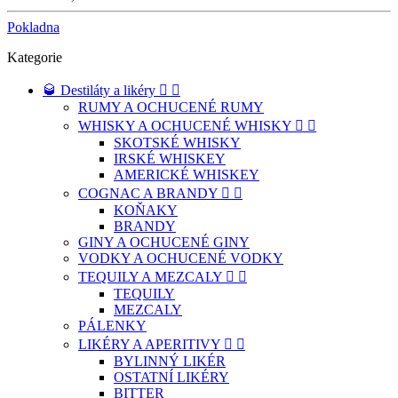
Pokladna
Kategorie
🥃 Destiláty a likéry


RUMY A OCHUCENÉ RUMY
WHISKY A OCHUCENÉ WHISKY


SKOTSKÉ WHISKY
IRSKÉ WHISKEY
AMERICKÉ WHISKEY
COGNAC A BRANDY


KOŇAKY
BRANDY
GINY A OCHUCENÉ GINY
VODKY A OCHUCENÉ VODKY
TEQUILY A MEZCALY


TEQUILY
MEZCALY
PÁLENKY
LIKÉRY A APERITIVY


BYLINNÝ LIKÉR
OSTATNÍ LIKÉRY
BITTER