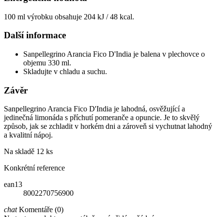
100 ml výrobku obsahuje 204 kJ / 48 kcal.
Další informace
Sanpellegrino Arancia Fico D'India je balena v plechovce o
objemu 330 ml.
Skladujte v chladu a suchu.
Závěr
Sanpellegrino Arancia Fico D'India je lahodná, osvěžující a
jedinečná limonáda s příchutí pomeranče a opuncie. Je to skvělý
způsob, jak se zchladit v horkém dni a zároveň si vychutnat lahodný
a kvalitní nápoj.
Na skladě
12 ks
Konkrétní reference
ean13
8002270756900
chat
Komentáře (0)