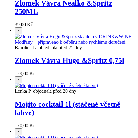
Zlomek Vávra Nealko &Spritz
250ML
39,00 Kč
×
Karolína L. objednala před 21 dny
Zlomek Vávra Hugo &Spritz 0,75l
129,00 Kč
×
Lenka P. objednala před 20 dny
Mojito cocktail 1l (stáčené včetně
lahve)
170,00 Kč
×