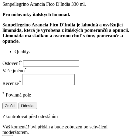
Sanpellegrino Arancia Fico D'India 330 ml.
Pro milovníky italských limonád.
Sanpellegrino Arancia Fico D'India je lahodná a osvěžující
limonáda, která je vyrobena z italských pomerančů a opuncií.
Limonáda má sladkou a ovocnou chuť s tóny pomeranče a
opuncie.
Quality:
*
Oslovení
*
Vaše jméno
*
Recenze
*
Povinná pole
Zrušit
Odeslat
Zkontrolovat před odesláním
Váš komentář byl přidán a bude zobrazen po schválení
moderátorem.