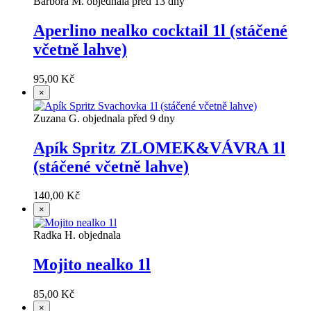
Barbora M. objednala před 13 dny
Aperlino nealko cocktail 1l (stáčené
včetně lahve)
95,00 Kč
×
Zuzana G. objednala před 9 dny
Apík Spritz ZLOMEK&VÁVRA 1l
(stáčené včetně lahve)
140,00 Kč
×
Radka H. objednala
Mojito nealko 1l
85,00 Kč
×