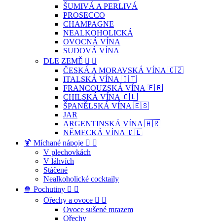
ŠUMIVÁ A PERLIVÁ
PROSECCO
CHAMPAGNE
NEALKOHOLICKÁ
OVOCNÁ VÍNA
SUDOVÁ VÍNA
DLE ZEMĚ


ČESKÁ A MORAVSKÁ VÍNA 🇨🇿
ITALSKÁ VÍNA 🇮🇹
FRANCOUZSKÁ VÍNA 🇫🇷
CHILSKÁ VÍNA 🇨🇱
ŠPANĚLSKÁ VÍNA 🇪🇸
JAR
ARGENTINSKÁ VÍNA 🇦🇷
NĚMECKÁ VÍNA 🇩🇪
🍹 Míchané nápoje


V plechovkách
V láhvích
Stáčené
Nealkoholické cocktaily
🍿 Pochutiny


Ořechy a ovoce


Ovoce sušené mrazem
Ořechy