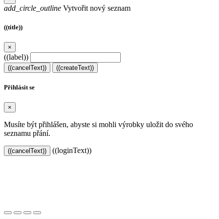
add_circle_outline
Vytvořit nový seznam
((title))
×
((label))
((cancelText))
((createText))
Přihlásit se
×
Musíte být přihlášen, abyste si mohli výrobky uložit do svého
seznamu přání.
((loginText))
((cancelText))
Založeno 2021 s chutí k dobrému pité.