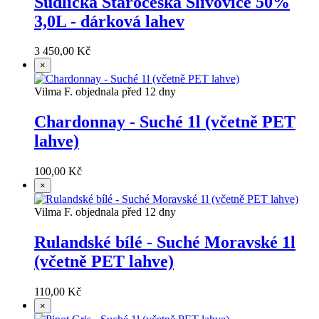
Sudlička Staročeská Slivovice 50%
3,0L - dárková lahev
3 450,00 Kč
×
Vilma F. objednala před 12 dny
Chardonnay - Suché 1l (včetně PET
lahve)
100,00 Kč
×
Vilma F. objednala před 12 dny
Rulandské bílé - Suché Moravské 1l
(včetně PET lahve)
110,00 Kč
×