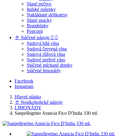
Slané pečivo
Italské sušenky
Nakládané delikatesy
Slané snacky
Brambůrky
Popcorn
🥤 Stáčené nápoje


Sudová bílá vína
Sudová červená vína
Sudová růžová vína
Sudové perlivé víno
Stáčené míchané drinky
Stáčené limonády
Facebook
Instagram
Hlavní stánka
🥤 Nealkoholické nápoje
LIMONÁDY
Sanpellegrino Arancia Fico D'India 330 ml.