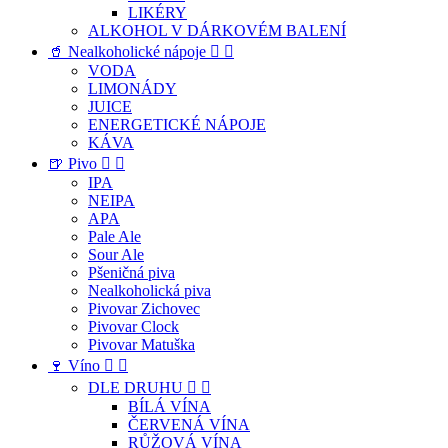
LIKÉRY
ALKOHOL V DÁRKOVÉM BALENÍ
🥤 Nealkoholické nápoje


VODA
LIMONÁDY
JUICE
ENERGETICKÉ NÁPOJE
KÁVA
🍺 Pivo


IPA
NEIPA
APA
Pale Ale
Sour Ale
Pšeničná piva
Nealkoholická piva
Pivovar Zichovec
Pivovar Clock
Pivovar Matuška
🍷 Víno


DLE DRUHU


BÍLÁ VÍNA
ČERVENÁ VÍNA
RŮŽOVÁ VÍNA