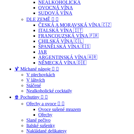
NEALKOHOLICKÁ
OVOCNÁ VÍNA
SUDOVÁ VÍNA
DLE ZEMĚ


ČESKÁ A MORAVSKÁ VÍNA 🇨🇿
ITALSKÁ VÍNA 🇮🇹
FRANCOUZSKÁ VÍNA 🇫🇷
CHILSKÁ VÍNA 🇨🇱
ŠPANĚLSKÁ VÍNA 🇪🇸
JAR
ARGENTINSKÁ VÍNA 🇦🇷
NĚMECKÁ VÍNA 🇩🇪
🍹 Míchané nápoje


V plechovkách
V láhvích
Stáčené
Nealkoholické cocktaily
🍿 Pochutiny


Ořechy a ovoce


Ovoce sušené mrazem
Ořechy
Slané pečivo
Italské sušenky
Nakládané delikatesy