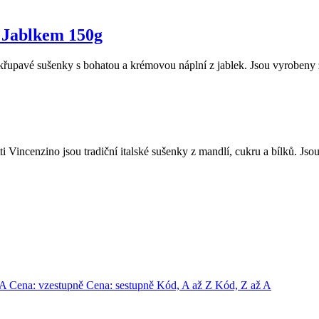
 Jablkem 150g
křupavé sušenky s bohatou a krémovou náplní z jablek. Jsou vyrobeny 
incenzino jsou tradiční italské sušenky z mandlí, cukru a bílků. Jsou
-A
Cena: vzestupně
Cena: sestupně
Kód, A až Z
Kód, Z až A