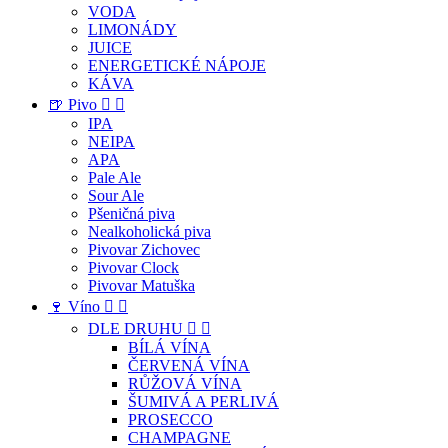
VODA
LIMONÁDY
JUICE
ENERGETICKÉ NÁPOJE
KÁVA
🍺 Pivo


IPA
NEIPA
APA
Pale Ale
Sour Ale
Pšeničná piva
Nealkoholická piva
Pivovar Zichovec
Pivovar Clock
Pivovar Matuška
🍷 Víno


DLE DRUHU


BÍLÁ VÍNA
ČERVENÁ VÍNA
RŮŽOVÁ VÍNA
ŠUMIVÁ A PERLIVÁ
PROSECCO
CHAMPAGNE