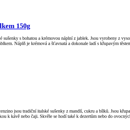
blkem 150g
 sušenky s bohatou a krémovou náplní z jablek. Jsou vyrobeny z vysoce 
jablkem. Náplň je krémová a šťavnatá a dokonale ladí s křupavým těste
zino jsou tradiční italské sušenky z mandlí, cukru a bílků. Jsou křu
kou k kávě nebo čaji. Skvěle se hodí také k dezertům nebo do ovocných