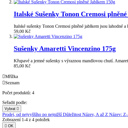
Italské Sušenky Tonon Cremosi plněné
Italské sušenky Tonon Cremosi plněné jablkem jsou lahodné a 
59,00 Kč
Sušenky Amaretti Vincenzino 175g
Křupavé a jemné sušenky s výraznou mandlovou chutí. Amaretti V
85,00 Kč

Mřížka

Seznam
Počet produktů: 4
Seřadit podle:
Vybrat

Prodej, od nejvyššího po nejnižší
Důležitost
Název, A až Z
Název: Z
Zobrazení 1-4 z 4 položek

OK