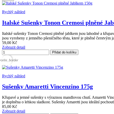
Rychlý náhled
Italské Sušenky Tonon Cremosi plněné Ja
Italské sušenky Tonon Cremosi plněné jablkem jsou lahodné a křupavé
jsou vyrobeny z jemného pšeničného těsta, které je plněné čerstvým 
59,00 Kč
Zobrazit detail
Přidat do košíku
vorite_border
Rychlý náhled
Sušenky Amaretti Vincenzino 175g
Křupavé a jemné sušenky s výraznou mandlovou chutí. Amaretti Vincen
je doplněna o lehkou sladkost. Sušenky Amaretti jsou ideální pochout
85,00 Kč
Zobrazit detail