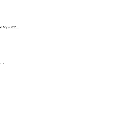
z vysoce...
...