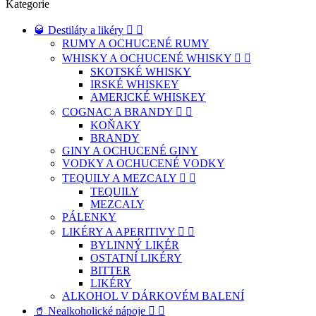
Kategorie
🥃 Destiláty a likéry


RUMY A OCHUCENÉ RUMY
WHISKY A OCHUCENÉ WHISKY


SKOTSKÉ WHISKY
IRSKÉ WHISKEY
AMERICKÉ WHISKEY
COGNAC A BRANDY


KOŇAKY
BRANDY
GINY A OCHUCENÉ GINY
VODKY A OCHUCENÉ VODKY
TEQUILY A MEZCALY


TEQUILY
MEZCALY
PÁLENKY
LIKÉRY A APERITIVY


BYLINNÝ LIKÉR
OSTATNÍ LIKÉRY
BITTER
LIKÉRY
ALKOHOL V DÁRKOVÉM BALENÍ
🥤 Nealkoholické nápoje

