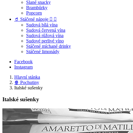
Slané snacky
Brambůrky
Popcorn
🥤 Stáčené nápoje


Sudová bílá vína
Sudová červená vína
Sudová růžová vína
Sudové perlivé víno
Stáčené míchané drinky
Stáčené limonády
Facebook
Instagram
Hlavní stánka
🍿 Pochutiny
Italské sušenky
Italské sušenky