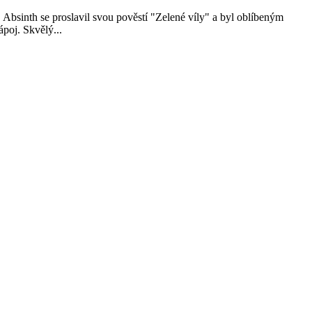
n. Absinth se proslavil svou pověstí "Zelené víly" a byl oblíbeným
poj. Skvělý...