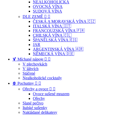
NEALKOHOLICKÁ
OVOCNÁ VÍNA
SUDOVÁ VÍNA
DLE ZEMĚ


ČESKÁ A MORAVSKÁ VÍNA 🇨🇿
ITALSKÁ VÍNA 🇮🇹
FRANCOUZSKÁ VÍNA 🇫🇷
CHILSKÁ VÍNA 🇨🇱
ŠPANĚLSKÁ VÍNA 🇪🇸
JAR
ARGENTINSKÁ VÍNA 🇦🇷
NĚMECKÁ VÍNA 🇩🇪
🍹 Míchané nápoje


V plechovkách
V láhvích
Stáčené
Nealkoholické cocktaily
🍿 Pochutiny


Ořechy a ovoce


Ovoce sušené mrazem
Ořechy
Slané pečivo
Italské sušenky
Nakládané delikatesy