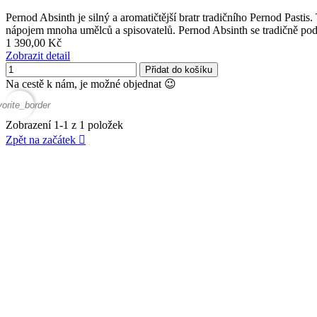
Pernod Absinth je silný a aromatičtější bratr tradičního Pernod Pastis
nápojem mnoha umělců a spisovatelů. Pernod Absinth se tradičně podá
1 390,00 Kč
Zobrazit detail
Přidat do košíku
Na cestě k nám, je možné objednat 😉
vorite_border
Zobrazení 1-1 z 1 položek
Zpět na začátek
