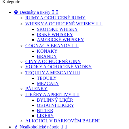
Kategorie
🥃 Destiláty a likéry


RUMY A OCHUCENÉ RUMY
WHISKY A OCHUCENÉ WHISKY


SKOTSKÉ WHISKY
IRSKÉ WHISKEY
AMERICKÉ WHISKEY
COGNAC A BRANDY


KOŇAKY
BRANDY
GINY A OCHUCENÉ GINY
VODKY A OCHUCENÉ VODKY
TEQUILY A MEZCALY


TEQUILY
MEZCALY
PÁLENKY
LIKÉRY A APERITIVY


BYLINNÝ LIKÉR
OSTATNÍ LIKÉRY
BITTER
LIKÉRY
ALKOHOL V DÁRKOVÉM BALENÍ
🥤 Nealkoholické nápoje

