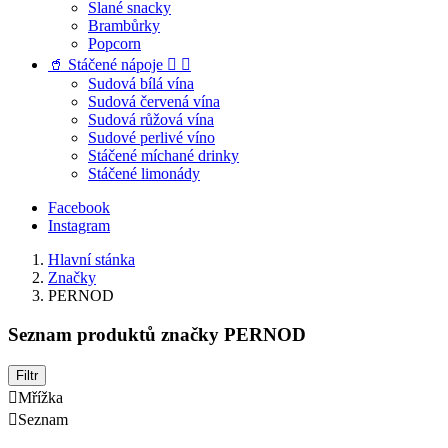
Slané snacky
Brambůrky
Popcorn
🥤 Stáčené nápoje


Sudová bílá vína
Sudová červená vína
Sudová růžová vína
Sudové perlivé víno
Stáčené míchané drinky
Stáčené limonády
Facebook
Instagram
Hlavní stánka
Značky
PERNOD
Seznam produktů značky PERNOD
Filtr

Mřížka

Seznam