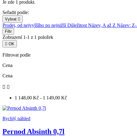
Je zde 1 produkt.
Seřadit podle:
Vybrat

Prodej, od nejvyššího po nejnižší
Důležitost
Název, A až Z
Název: Z
Filtr
Zobrazení 1-1 z 1 položek

OK
Filtrovat podle
Cena
Cena


1 148,00 Kč - 1 149,00 Kč
Rychlý náhled
Pernod Absinth 0,7l