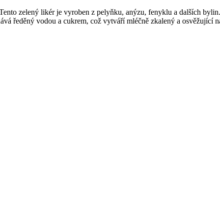
. Tento zelený likér je vyroben z pelyňku, anýzu, fenyklu a dalších byli
vá ředěný vodou a cukrem, což vytváří mléčně zkalený a osvěžující ná