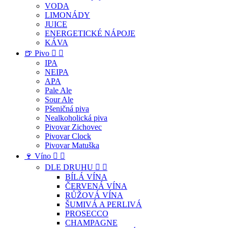
VODA
LIMONÁDY
JUICE
ENERGETICKÉ NÁPOJE
KÁVA
🍺 Pivo


IPA
NEIPA
APA
Pale Ale
Sour Ale
Pšeničná piva
Nealkoholická piva
Pivovar Zichovec
Pivovar Clock
Pivovar Matuška
🍷 Víno


DLE DRUHU


BÍLÁ VÍNA
ČERVENÁ VÍNA
RŮŽOVÁ VÍNA
ŠUMIVÁ A PERLIVÁ
PROSECCO
CHAMPAGNE