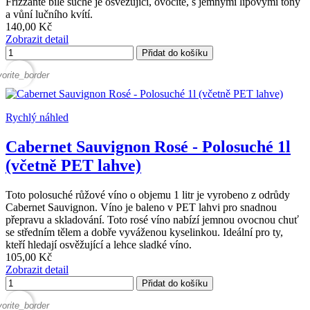
Frizzante bílé suché je osvěžující, ovocité, s jemnými lipovými tóny
a vůní lučního kvítí.
140,00 Kč
Zobrazit detail
Přidat do košíku
vorite_border
Rychlý náhled
Cabernet Sauvignon Rosé - Polosuché 1l
(včetně PET lahve)
Toto polosuché růžové víno o objemu 1 litr je vyrobeno z odrůdy
Cabernet Sauvignon. Víno je baleno v PET lahvi pro snadnou
přepravu a skladování. Toto rosé víno nabízí jemnou ovocnou chuť
se středním tělem a dobře vyváženou kyselinkou. Ideální pro ty,
kteří hledají osvěžující a lehce sladké víno.
105,00 Kč
Zobrazit detail
Přidat do košíku
vorite_border