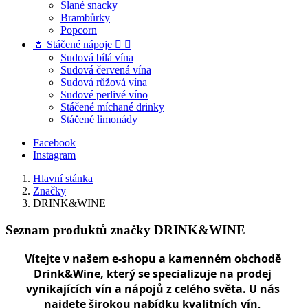
Slané snacky
Brambůrky
Popcorn
🥤 Stáčené nápoje


Sudová bílá vína
Sudová červená vína
Sudová růžová vína
Sudové perlivé víno
Stáčené míchané drinky
Stáčené limonády
Facebook
Instagram
Hlavní stánka
Značky
DRINK&WINE
Seznam produktů značky DRINK&WINE
Vítejte v našem e-shopu a kamenném obchodě 
Drink&Wine, který se specializuje na prodej 
vynikajících vín a nápojů z celého světa. U nás 
najdete širokou nabídku kvalitních vín, 