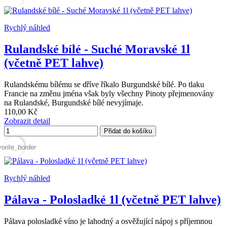
Rychlý náhled
Rulandské bílé - Suché Moravské 1l
(včetně PET lahve)
Rulandskému bílému se dříve říkalo Burgundské bílé. Po tlaku
Francie na změnu jména však byly všechny Pinoty přejmenovány
na Rulandské, Burgundské bílé nevyjímaje.
110,00 Kč
Zobrazit detail
Přidat do košíku
vorite_border
Rychlý náhled
Pálava - Polosladké 1l (včetně PET lahve)
Pálava polosladké víno je lahodný a osvěžující nápoj s příjemnou