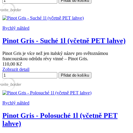
Přidat do košíku
vorite_border
Rychlý náhled
Pinot Gris - Suché 1l (včetně PET lahve)
Pinot Gris je více než jen italský název pro světoznámou
francouzskou odrůdu révy vinné – Pinot Gris.
110,00 Kč
Zobrazit detail
Přidat do košíku
vorite_border
Rychlý náhled
Pinot Gris - Polosuché 1l (včetně PET
lahve)