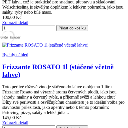
PET lahvi, což je praktické pro snadnou přepravu a skladování.
Welschriesling je skvělým doplňkem k lehkým pokrmům, jako jsou
saláty, ryby nebo bílé maso.
100,00 Kč
Zobrazit detail
Přidat do košíku
vorite_border
Rychlý náhled
Frizzante ROSATO 1l (stáčené včetně
lahve)
Toto perlivé růžové víno je stáčeno do lahve o objemu 1 litru.
Frizzante Rosato má výrazné aroma červených plodů, jako jsou
jahody, maliny a červený rybíz, a příjemně svěží a lehkou chuť.
Díky své perlivosti a osvěžujícímu charakteru je to ideální volba pro
slavnostní příležitosti, jako aperitiv nebo k těmto pokrmům:
těstoviny, pizzy, saláty a lehká jídla...
145,00 Kč
Zobrazit detail