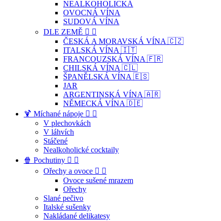
NEALKOHOLICKÁ
OVOCNÁ VÍNA
SUDOVÁ VÍNA
DLE ZEMĚ


ČESKÁ A MORAVSKÁ VÍNA 🇨🇿
ITALSKÁ VÍNA 🇮🇹
FRANCOUZSKÁ VÍNA 🇫🇷
CHILSKÁ VÍNA 🇨🇱
ŠPANĚLSKÁ VÍNA 🇪🇸
JAR
ARGENTINSKÁ VÍNA 🇦🇷
NĚMECKÁ VÍNA 🇩🇪
🍹 Míchané nápoje


V plechovkách
V láhvích
Stáčené
Nealkoholické cocktaily
🍿 Pochutiny


Ořechy a ovoce


Ovoce sušené mrazem
Ořechy
Slané pečivo
Italské sušenky
Nakládané delikatesy