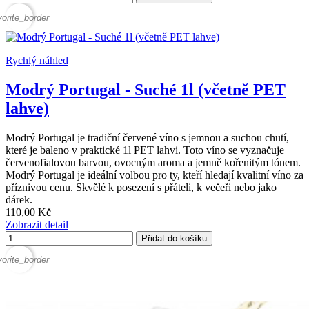
vorite_border
Rychlý náhled
Modrý Portugal - Suché 1l (včetně PET
lahve)
Modrý Portugal je tradiční červené víno s jemnou a suchou chutí,
které je baleno v praktické 1l PET lahvi. Toto víno se vyznačuje
červenofialovou barvou, ovocným aroma a jemně kořenitým tónem.
Modrý Portugal je ideální volbou pro ty, kteří hledají kvalitní víno za
příznivou cenu. Skvělé k posezení s přáteli, k večeři nebo jako
dárek.
110,00 Kč
Zobrazit detail
Přidat do košíku
vorite_border