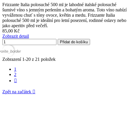
Frizzante Italia polosuché 500 ml je lahodné italské polosuché
šumivé víno s jemným perlením a bohatým aroma. Toto víno nabízí
vyváženou chuť s tóny ovoce, květin a medu. Frizzante Italia
polosuché 500 ml je ideální pro letní posezení, rodinné oslavy nebo
jako aperitiv před večeří.
85,00 Kč
Zobrazit detail
Přidat do košíku
vorite_border
Zobrazení 1-20 z 21 položek
1
2

Zpět na začátek
