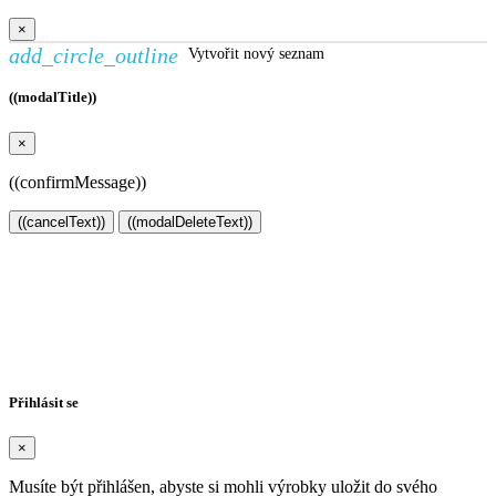
×
add_circle_outline
Vytvořit nový seznam
((modalTitle))
×
((confirmMessage))
((cancelText))
((modalDeleteText))
Vytvořit seznam přání
×
Název seznamu přání
Zrušit
Vytvořit seznam přání
Přihlásit se
×
Musíte být přihlášen, abyste si mohli výrobky uložit do svého