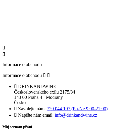


Informace o obchodu
Informace o obchodu



DRINKANDWINE
Československého exilu 2175/34
143 00 Praha 4 - Modřany
Česko

Zavolejte nám:
720 044 197 (Po-Ne 9:00-21:00)

Napište nám email:
info@drinkandwine.cz
Můj seznam přání