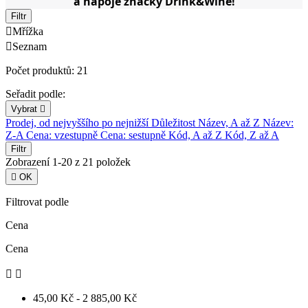
a nápoje značky Drink&Wine!
Filtr

Mřížka

Seznam
Počet produktů: 21
Seřadit podle:
Vybrat

Prodej, od nejvyššího po nejnižší
Důležitost
Název, A až Z
Název:
Z-A
Cena: vzestupně
Cena: sestupně
Kód, A až Z
Kód, Z až A
Filtr
Zobrazení 1-20 z 21 položek

OK
Filtrovat podle
Cena
Cena


45,00 Kč - 2 885,00 Kč