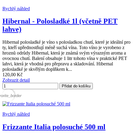
Rychlý náhled
Hibernal - Polosladké 1l (včetně PET
lahve)
Hibernal polosladké je víno s polosladkou chutí, které je ideální pro
ty, kteří upřednostňují méně suchá vína. Toto víno je vyrobeno z
hroznů odrůdy Hibernal, která je známá svým výrazným aroma a
ovocnou chutí. Balení obsahuje 1 litr tohoto vína v praktické PET
lahvi, která je vhodná pro přepravu a skladování. Hibernal
polosladké je skvělým doplňkem k...
120,00 Kč
Zobrazit detail
Přidat do košíku
vorite_border
Rychlý náhled
Frizzante Italia polosuché 500 ml