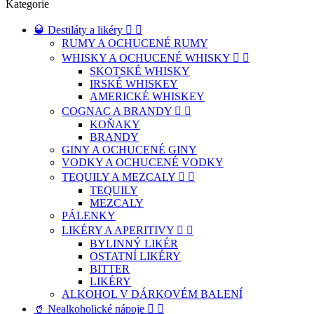
Kategorie
🥃 Destiláty a likéry


RUMY A OCHUCENÉ RUMY
WHISKY A OCHUCENÉ WHISKY


SKOTSKÉ WHISKY
IRSKÉ WHISKEY
AMERICKÉ WHISKEY
COGNAC A BRANDY


KOŇAKY
BRANDY
GINY A OCHUCENÉ GINY
VODKY A OCHUCENÉ VODKY
TEQUILY A MEZCALY


TEQUILY
MEZCALY
PÁLENKY
LIKÉRY A APERITIVY


BYLINNÝ LIKÉR
OSTATNÍ LIKÉRY
BITTER
LIKÉRY
ALKOHOL V DÁRKOVÉM BALENÍ
🥤 Nealkoholické nápoje

