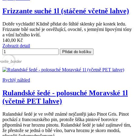
Frizzante suché 1l (stáčené včetně lahve)
Dobře vychladit! Klidně přidat do štíhlé sklenky pár kostek ledu.
Frizzante bílé suché je osvěžující, ovocité, s jemnými lipovými tóny
a vůní lučního kvítí.
140,00 Kč
Zobrazit detail
Přidat do košíku
vorite_border
Rychlý náhled
Rulandské šedé - polosuché Moravské 1l
(včetně PET lahve)
Rulandské šedé je ve světě známé nejčastěji jako Pinot Gris. Pinot
pochází z francouzského pin, protože šiška piniové borovice
připomíná tvar hroznu pinotu. Rulandské šedé je také zajímavé tím,
že přestože se jedná o bílé víno, barva hroznu je skoro modrá,
přesněji šedomodročervená.