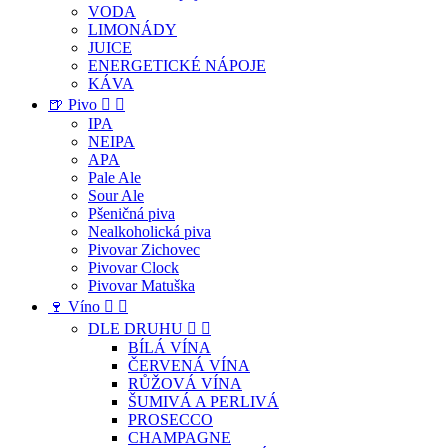
VODA
LIMONÁDY
JUICE
ENERGETICKÉ NÁPOJE
KÁVA
🍺 Pivo


IPA
NEIPA
APA
Pale Ale
Sour Ale
Pšeničná piva
Nealkoholická piva
Pivovar Zichovec
Pivovar Clock
Pivovar Matuška
🍷 Víno


DLE DRUHU


BÍLÁ VÍNA
ČERVENÁ VÍNA
RŮŽOVÁ VÍNA
ŠUMIVÁ A PERLIVÁ
PROSECCO
CHAMPAGNE