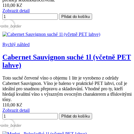
110,00 Kč
Zobrazit detail
Přidat do košíku
vorite_border
Rychlý náhled
Cabernet Sauvignon suché 1l (včetně PET
lahve)
Toto suché červené víno o objemu 1 litr je vyrobeno z odrůdy
Cabernet Sauvignon. Víno je baleno v praktické PET lahvi, což je
ideální pro snadnou přepravu a skladování. Vhodné pro ty, kteří
hledají kvalitní víno s výrazným ovocným charakterem a tříslovitými
tóny.
110,00 Kč
Zobrazit detail
Přidat do košíku
vorite_border