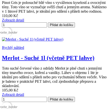
Pinot Gris je polosuché bílé víno s vyváženou kyselostí a ovocnými
tóny. Toto víno se vyznačuje svěží chutí a jemným aroma. Nabízeno
v 1 litrové PET lahvi, je ideální pro sdílení s přáteli nebo rodinou.
110,00 Kč
Zobrazit detail
Přidat do košíku
vorite_border
Rychlý náhled
Merlot - Suché 1l (včetně PET lahve)
Toto suché červené víno z odrůdy Merlot je plné chuti s jemnými
tóny tmavého ovoce, koření a vanilky. Láhev o objemu 1 litr je
ideální pro sdílení s přáteli nebo pro vychutnání během večeře. Víno
je baleno v praktické PET lahvi, což zjednodušuje přepravu a
skladování.
105,00 Kč
Zobrazit detail
Přidat do košíku
vorite_border