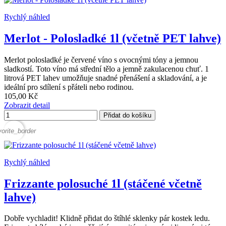
Rychlý náhled
Merlot - Polosladké 1l (včetně PET lahve)
Merlot polosladké je červené víno s ovocnými tóny a jemnou
sladkostí. Toto víno má střední tělo a jemně zakulacenou chuť. 1
litrová PET lahev umožňuje snadné přenášení a skladování, a je
ideální pro sdílení s přáteli nebo rodinou.
105,00 Kč
Zobrazit detail
Přidat do košíku
vorite_border
Rychlý náhled
Frizzante polosuché 1l (stáčené včetně
lahve)
Dobře vychladit! Klidně přidat do štíhlé sklenky pár kostek ledu.