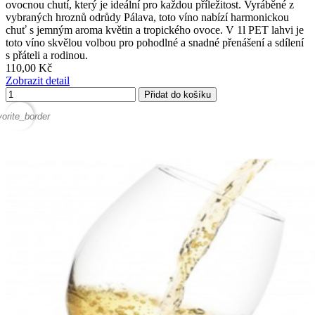
ovocnou chutí, který je ideální pro každou příležitost. Vyráběné z
vybraných hroznů odrůdy Pálava, toto víno nabízí harmonickou
chuť s jemným aroma květin a tropického ovoce. V 1l PET lahvi je
toto víno skvělou volbou pro pohodlné a snadné přenášení a sdílení
s přáteli a rodinou.
110,00 Kč
Zobrazit detail
Přidat do košíku
vorite_border