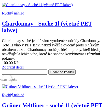
Rychlý náhled
Chardonnay - Suché 1l (včetně PET
lahve)
Chardonnay suché je bílé víno vyrobené z odrůdy Chardonnay.
Toto 1l víno v PET lahvi nabízí svěží a ovocný profil s nízkým
obsahem cukru. Chardonnay suché je ideální pro ty, kteří hledají
osvěžující a lehké víno, které lze snadno kombinovat s různými
pokrmy.
100,00 Kč
Zobrazit detail
Přidat do košíku
vorite_border
Rychlý náhled
Grüner Veltliner - suché 1l (včetně PET