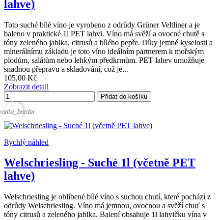
lahve)
Toto suché bílé víno je vyrobeno z odrůdy Grüner Veltliner a je
baleno v praktické 1l PET lahvi. Víno má svěží a ovocné chutě s
tóny zeleného jablka, citrusů a bílého pepře. Díky jemné kyselosti a
minerálnímu základu je toto víno ideálním partnerem k mořským
plodům, salátům nebo lehkým předkrmům. PET lahev umožňuje
snadnou přepravu a skladování, což je...
105,00 Kč
Zobrazit detail
Přidat do košíku
vorite_border
Rychlý náhled
Welschriesling - Suché 1l (včetně PET
lahve)
Welschriesling je oblíbené bílé víno s suchou chutí, které pochází z
odrůdy Welschriesling. Víno má jemnou, ovocnou a svěží chuť s
tóny citrusů a zeleného jablka. Balení obsahuje 1l lahvičku vína v