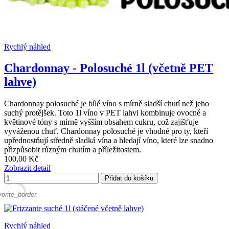
Rychlý náhled
Chardonnay - Polosuché 1l (včetně PET
lahve)
Chardonnay polosuché je bílé víno s mírně sladší chutí než jeho
suchý protějšek. Toto 1l víno v PET lahvi kombinuje ovocné a
květinové tóny s mírně vyšším obsahem cukru, což zajišťuje
vyváženou chuť. Chardonnay polosuché je vhodné pro ty, kteří
upřednostňují středně sladká vína a hledají víno, které lze snadno
přizpůsobit různým chutím a příležitostem.
100,00 Kč
Zobrazit detail
Přidat do košíku
vorite_border
Rychlý náhled