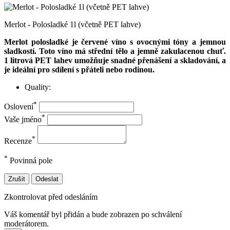
Merlot - Polosladké 1l (včetně PET lahve)
Merlot polosladké je červené víno s ovocnými tóny a jemnou
sladkostí. Toto víno má střední tělo a jemně zakulacenou chuť.
1 litrová PET lahev umožňuje snadné přenášení a skladování, a
je ideální pro sdílení s přáteli nebo rodinou.
Quality:
*
Oslovení
*
Vaše jméno
*
Recenze
*
Povinná pole
Zrušit
Odeslat
Zkontrolovat před odesláním
Váš komentář byl přidán a bude zobrazen po schválení
moderátorem.