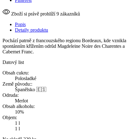
Pinterest
Zboží si právě prohlíží 9 zákazníků
Popis
Detaily produktu
Pochází patrně z francouzského regionu Bordeaux, kde vznikla
spontánním křížením odrůd Magdeleine Noire des Charentes a
Cabernet Franc.
Datový list
Obsah cukru:
Polosladké
Země původu::
Španělsko 🇪🇸
Odruda:
Merlot
Obsah alkoholu:
10%
Objem:
1 l
1 l