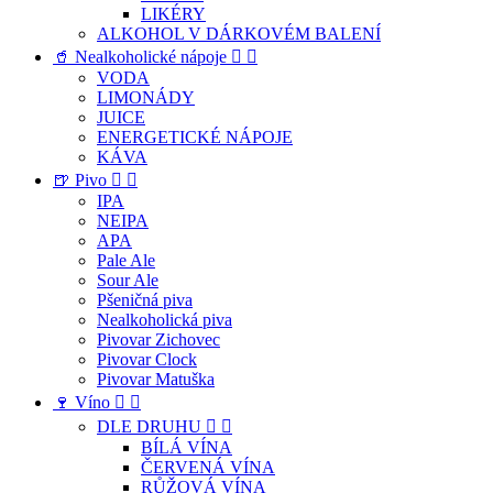
LIKÉRY
ALKOHOL V DÁRKOVÉM BALENÍ
🥤 Nealkoholické nápoje


VODA
LIMONÁDY
JUICE
ENERGETICKÉ NÁPOJE
KÁVA
🍺 Pivo


IPA
NEIPA
APA
Pale Ale
Sour Ale
Pšeničná piva
Nealkoholická piva
Pivovar Zichovec
Pivovar Clock
Pivovar Matuška
🍷 Víno


DLE DRUHU


BÍLÁ VÍNA
ČERVENÁ VÍNA
RŮŽOVÁ VÍNA