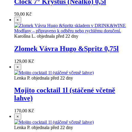
Clock 7° Krystus (Nealko) 0,5l
59,00 Kč
×
Karolína L. objednala před 22 dny
Zlomek Vávra Hugo &Spritz 0,75l
129,00 Kč
×
Lenka P. objednala před 22 dny
Mojito cocktail 1l (stáčené včetně
lahve)
170,00 Kč
×
Lenka P. objednala před 22 dny