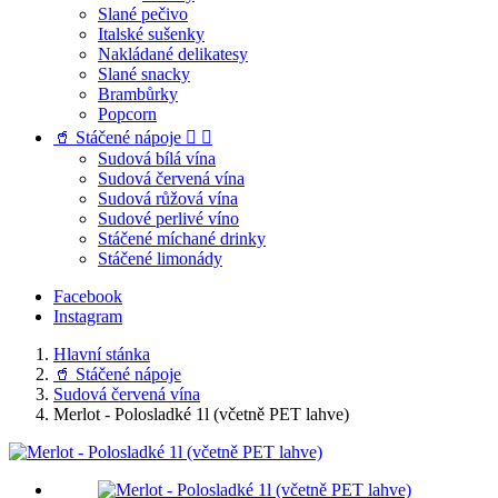
Slané pečivo
Italské sušenky
Nakládané delikatesy
Slané snacky
Brambůrky
Popcorn
🥤 Stáčené nápoje


Sudová bílá vína
Sudová červená vína
Sudová růžová vína
Sudové perlivé víno
Stáčené míchané drinky
Stáčené limonády
Facebook
Instagram
Hlavní stánka
🥤 Stáčené nápoje
Sudová červená vína
Merlot - Polosladké 1l (včetně PET lahve)