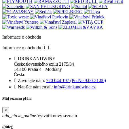
Informace o obchodu
Informace o obchodu



DRINKANDWINE
Československého exilu 2175/34
143 00 Praha 4 - Modřany
Česko

Zavolejte nám:
720 044 197 (Po-Ne 9:00-21:00)

Napište nám email:
info@drinkandwine.cz
Můj seznam přání
×
add_circle_outline
Vytvořit nový seznam
((title))