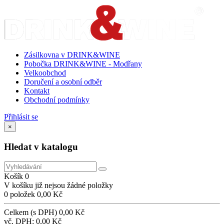
Zásilkovna v DRINK&WINE
Pobočka DRINK&WINE - Modřany
Velkoobchod
Doručení a osobní odběr
Kontakt
Obchodní podmínky
Přihlásit se
×
Hledat v katalogu
Košík
0
V košíku již nejsou žádné položky
0 položek
0,00 Kč
Celkem (s DPH)
0,00 Kč
vč. DPH:
0,00 Kč