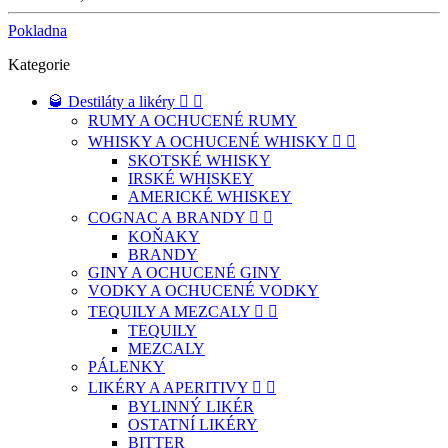
Pokladna
Kategorie
🥃 Destiláty a likéry


RUMY A OCHUCENÉ RUMY
WHISKY A OCHUCENÉ WHISKY


SKOTSKÉ WHISKY
IRSKÉ WHISKEY
AMERICKÉ WHISKEY
COGNAC A BRANDY


KOŇAKY
BRANDY
GINY A OCHUCENÉ GINY
VODKY A OCHUCENÉ VODKY
TEQUILY A MEZCALY


TEQUILY
MEZCALY
PÁLENKY
LIKÉRY A APERITIVY


BYLINNÝ LIKÉR
OSTATNÍ LIKÉRY
BITTER