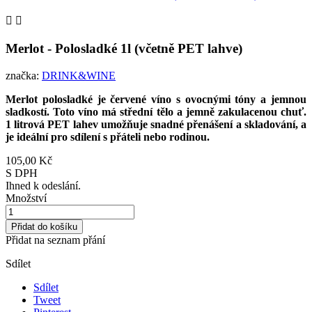


Merlot - Polosladké 1l (včetně PET lahve)
značka:
DRINK&WINE
Merlot polosladké je červené víno s ovocnými tóny a jemnou
sladkostí. Toto víno má střední tělo a jemně zakulacenou chuť.
1 litrová PET lahev umožňuje snadné přenášení a skladování, a
je ideální pro sdílení s přáteli nebo rodinou.
105,00 Kč
S DPH
Ihned k odeslání.
Množství
Přidat do košíku
Přidat na seznam přání
Sdílet
Sdílet
Tweet