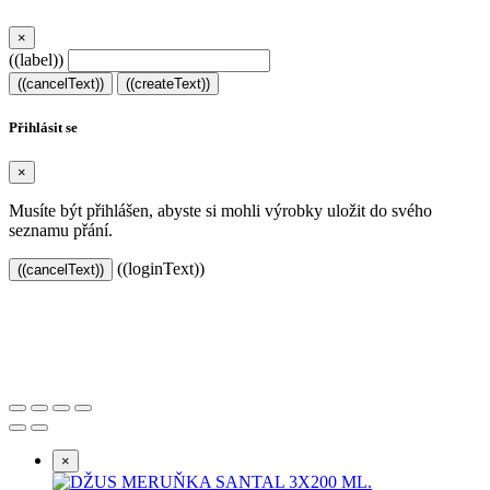
×
((label))
((cancelText))
((createText))
Přihlásit se
×
Musíte být přihlášen, abyste si mohli výrobky uložit do svého
seznamu přání.
((loginText))
((cancelText))
Založeno 2021 s chutí k dobrému pité.
×