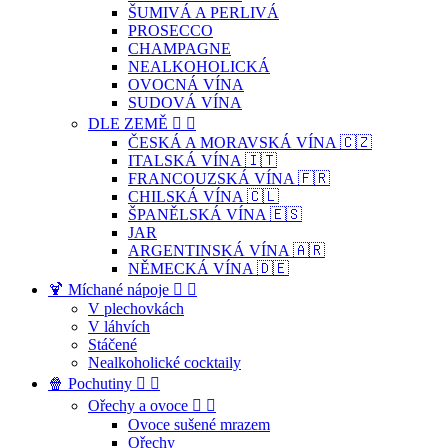
ŠUMIVÁ A PERLIVÁ
PROSECCO
CHAMPAGNE
NEALKOHOLICKÁ
OVOCNÁ VÍNA
SUDOVÁ VÍNA
DLE ZEMĚ


ČESKÁ A MORAVSKÁ VÍNA 🇨🇿
ITALSKÁ VÍNA 🇮🇹
FRANCOUZSKÁ VÍNA 🇫🇷
CHILSKÁ VÍNA 🇨🇱
ŠPANĚLSKÁ VÍNA 🇪🇸
JAR
ARGENTINSKÁ VÍNA 🇦🇷
NĚMECKÁ VÍNA 🇩🇪
🍹 Míchané nápoje


V plechovkách
V láhvích
Stáčené
Nealkoholické cocktaily
🍿 Pochutiny


Ořechy a ovoce


Ovoce sušené mrazem
Ořechy