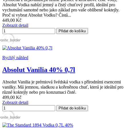
Absolut Vodka nabízí jemný a čistý chuťový profil, ideální pro
vychutnání samotné nebo jako základ pro vaše oblíbené koktejly.
Proč si vybrat Absolut Vodku? Čistá...
449,00 Kč
Zobrazit detail
Přidat do košíku
vorite_border
Rychlý náhled
Absolut Vanilia 40% 0,7l
Absolut Vanilia je prémiová švédská vodka s přírodními esencemi
vanilky. Má jemnou, sladkou a kořeněnou chuť, která je ideální pro
různé koktejly nebo pro konzumaci čisté.
499,00 Kč
Zobrazit detail
Přidat do košíku
vorite_border