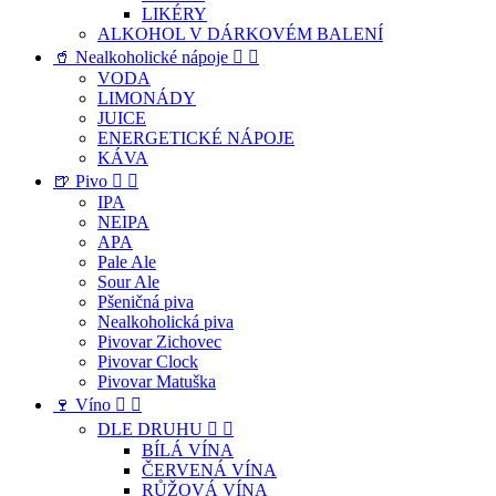
LIKÉRY
ALKOHOL V DÁRKOVÉM BALENÍ
🥤 Nealkoholické nápoje


VODA
LIMONÁDY
JUICE
ENERGETICKÉ NÁPOJE
KÁVA
🍺 Pivo


IPA
NEIPA
APA
Pale Ale
Sour Ale
Pšeničná piva
Nealkoholická piva
Pivovar Zichovec
Pivovar Clock
Pivovar Matuška
🍷 Víno


DLE DRUHU


BÍLÁ VÍNA
ČERVENÁ VÍNA
RŮŽOVÁ VÍNA