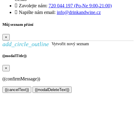

Zavolejte nám:
720 044 197 (Po-Ne 9:00-21:00)

Napište nám email:
info@drinkandwine.cz
Můj seznam přání
×
add_circle_outline
Vytvořit nový seznam
((modalTitle))
×
((confirmMessage))
((cancelText))
((modalDeleteText))
Vytvořit seznam přání
×
Název seznamu přání
Zrušit
Vytvořit seznam přání