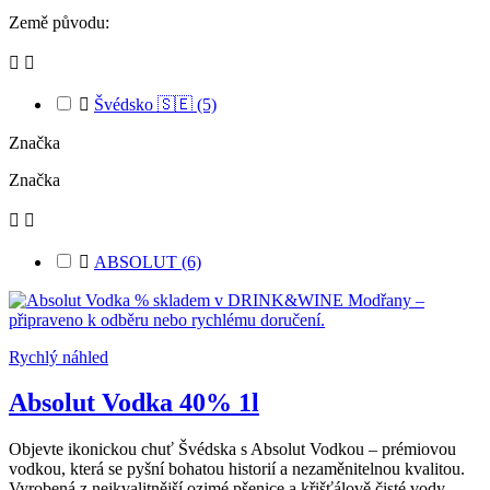
Země původu:



Švédsko 🇸🇪
(5)
Značka
Značka



ABSOLUT
(6)
Rychlý náhled
Absolut Vodka 40% 1l
Objevte ikonickou chuť Švédska s Absolut Vodkou – prémiovou
vodkou, která se pyšní bohatou historií a nezaměnitelnou kvalitou.
Vyrobená z nejkvalitnější ozimé pšenice a křišťálově čisté vody,