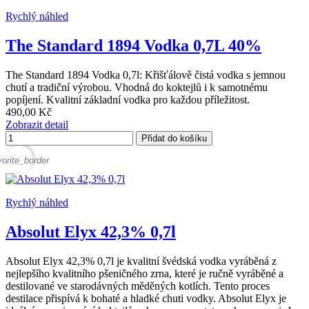
Rychlý náhled
The Standard 1894 Vodka 0,7L 40%
The Standard 1894 Vodka 0,7l: Křišťálově čistá vodka s jemnou
chutí a tradiční výrobou. Vhodná do koktejlů i k samotnému
popíjení. Kvalitní základní vodka pro každou příležitost.
490,00 Kč
Zobrazit detail
Přidat do košíku
vorite_border
Rychlý náhled
Absolut Elyx 42,3% 0,7l
Absolut Elyx 42,3% 0,7l je kvalitní švédská vodka vyráběná z
nejlepšího kvalitního pšeničného zrna, které je ručně vyráběné a
destilované ve starodávných měděných kotlích. Tento proces
destilace přispívá k bohaté a hladké chuti vodky. Absolut Elyx je