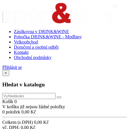
Zásilkovna v DRINK&WINE
Pobočka DRINK&WINE - Modřany
Velkoobchod
Doručení a osobní odběr
Kontakt
Obchodní podmínky
Přihlásit se
×
Hledat v katalogu
Košík
0
V košíku již nejsou žádné položky
0 položek
0,00 Kč
Celkem (s DPH)
0,00 Kč
vč. DPH:
0,00 Kč