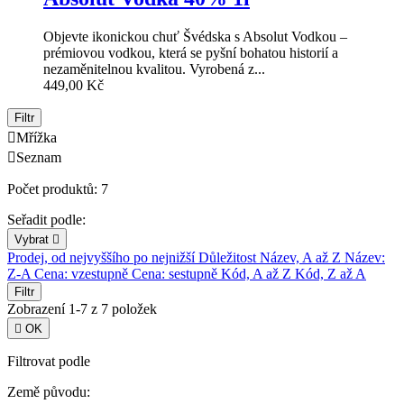
Objevte ikonickou chuť Švédska s Absolut Vodkou –
prémiovou vodkou, která se pyšní bohatou historií a
nezaměnitelnou kvalitou. Vyrobená z...
449,00 Kč
Filtr

Mřížka

Seznam
Počet produktů: 7
Seřadit podle:
Vybrat

Prodej, od nejvyššího po nejnižší
Důležitost
Název, A až Z
Název:
Z-A
Cena: vzestupně
Cena: sestupně
Kód, A až Z
Kód, Z až A
Filtr
Zobrazení 1-7 z 7 položek

OK
Filtrovat podle
Země původu: