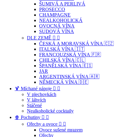
ŠUMIVÁ A PERLIVÁ
PROSECCO
CHAMPAGNE
NEALKOHOLICKÁ
OVOCNÁ VÍNA
SUDOVÁ VÍNA
DLE ZEMĚ


ČESKÁ A MORAVSKÁ VÍNA 🇨🇿
ITALSKÁ VÍNA 🇮🇹
FRANCOUZSKÁ VÍNA 🇫🇷
CHILSKÁ VÍNA 🇨🇱
ŠPANĚLSKÁ VÍNA 🇪🇸
JAR
ARGENTINSKÁ VÍNA 🇦🇷
NĚMECKÁ VÍNA 🇩🇪
🍹 Míchané nápoje


V plechovkách
V láhvích
Stáčené
Nealkoholické cocktaily
🍿 Pochutiny


Ořechy a ovoce


Ovoce sušené mrazem
Ořechy