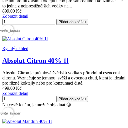
ideální pro mixování koktejlů nebo pro samostatnou konzumaci. Je
to jedna z nejprestižnějších vodky na...
899,00 Kč
Zobrazit detail
Přidat do košíku
vorite_border
Rychlý náhled
Absolut Citron 40% 1l
Absolut Citron je prémiová švédská vodka s přírodními esencemi
citronu. Vyznačuje se jemnou, svěží a ovocnou chutí, která je ideální
pro různé koktejly nebo pro konzumaci čisté.
499,00 Kč
Zobrazit detail
Přidat do košíku
Na cestě k nám, je možné objednat 😉
vorite_border