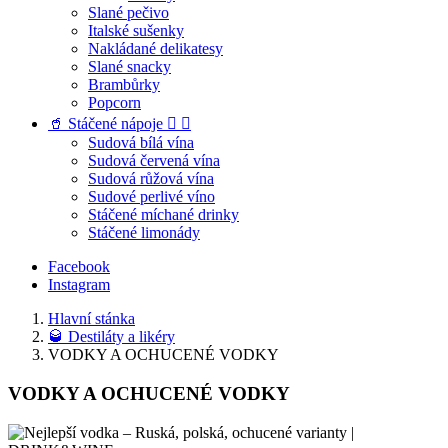
Slané pečivo
Italské sušenky
Nakládané delikatesy
Slané snacky
Brambůrky
Popcorn
🥤 Stáčené nápoje


Sudová bílá vína
Sudová červená vína
Sudová růžová vína
Sudové perlivé víno
Stáčené míchané drinky
Stáčené limonády
Facebook
Instagram
Hlavní stánka
🥃 Destiláty a likéry
VODKY A OCHUCENÉ VODKY
VODKY A OCHUCENÉ VODKY