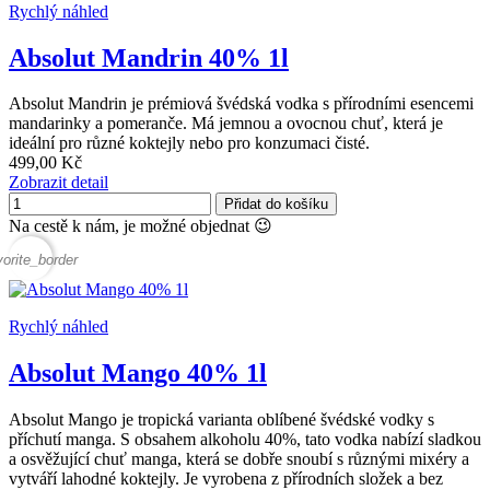
Rychlý náhled
Absolut Mandrin 40% 1l
Absolut Mandrin je prémiová švédská vodka s přírodními esencemi
mandarinky a pomeranče. Má jemnou a ovocnou chuť, která je
ideální pro různé koktejly nebo pro konzumaci čisté.
499,00 Kč
Zobrazit detail
Přidat do košíku
Na cestě k nám, je možné objednat 😉
vorite_border
Rychlý náhled
Absolut Mango 40% 1l
Absolut Mango je tropická varianta oblíbené švédské vodky s
příchutí manga. S obsahem alkoholu 40%, tato vodka nabízí sladkou
a osvěžující chuť manga, která se dobře snoubí s různými mixéry a
vytváří lahodné koktejly. Je vyrobena z přírodních složek a bez