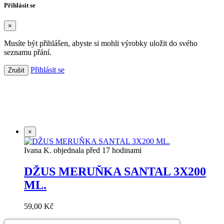
Přihlásit se
×
Musíte být přihlášen, abyste si mohli výrobky uložit do svého
seznamu přání.
Přihlásit se
Zrušit
Založeno 2021 s chutí k dobrému pité.
×
Ivana K. objednala před 17 hodinami
DŽUS MERUŇKA SANTAL 3X200
ML.
59,00 Kč