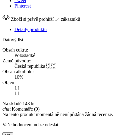
Tweet
Pinterest
Zboží si právě prohlíží 14 zákazníků
Detaily produktu
Datový list
Obsah cukru:
Polosladké
Země původu::
Česká republika 🇨🇿
Obsah alkoholu:
10%
Objem:
1 l
1 l
Na skladě
143 ks
chat
Komentáře (0)
Na tento produkt momentálně není přidána žádná recenze.
Vaše hodnocení nelze odeslat