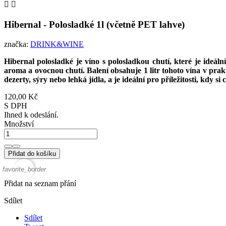


Hibernal - Polosladké 1l (včetně PET lahve)
značka:
DRINK&WINE
Hibernal polosladké je víno s polosladkou chutí, které je ide
aroma a ovocnou chutí. Balení obsahuje 1 litr tohoto vína v pr
dezerty, sýry nebo lehká jídla, a je ideální pro příležitosti, kdy 
120,00 Kč
S DPH
Ihned k odeslání.
Množství
Přidat do košíku
favorite_border
Přidat na seznam přání
Sdílet
Sdílet