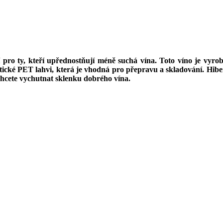
ální pro ty, kteří upřednostňují méně suchá vína. Toto víno je v
aktické PET lahvi, která je vhodná pro přepravu a skladování. Hib
si chcete vychutnat sklenku dobrého vína.