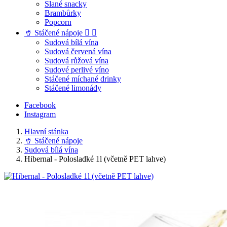
Slané snacky
Brambůrky
Popcorn
🥤 Stáčené nápoje


Sudová bílá vína
Sudová červená vína
Sudová růžová vína
Sudové perlivé víno
Stáčené míchané drinky
Stáčené limonády
Facebook
Instagram
Hlavní stánka
🥤 Stáčené nápoje
Sudová bílá vína
Hibernal - Polosladké 1l (včetně PET lahve)