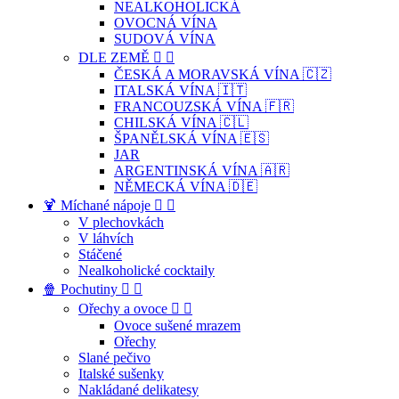
NEALKOHOLICKÁ
OVOCNÁ VÍNA
SUDOVÁ VÍNA
DLE ZEMĚ


ČESKÁ A MORAVSKÁ VÍNA 🇨🇿
ITALSKÁ VÍNA 🇮🇹
FRANCOUZSKÁ VÍNA 🇫🇷
CHILSKÁ VÍNA 🇨🇱
ŠPANĚLSKÁ VÍNA 🇪🇸
JAR
ARGENTINSKÁ VÍNA 🇦🇷
NĚMECKÁ VÍNA 🇩🇪
🍹 Míchané nápoje


V plechovkách
V láhvích
Stáčené
Nealkoholické cocktaily
🍿 Pochutiny


Ořechy a ovoce


Ovoce sušené mrazem
Ořechy
Slané pečivo
Italské sušenky
Nakládané delikatesy