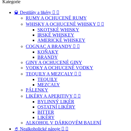
Kategorie
🥃 Destiláty a likéry


RUMY A OCHUCENÉ RUMY
WHISKY A OCHUCENÉ WHISKY


SKOTSKÉ WHISKY
IRSKÉ WHISKEY
AMERICKÉ WHISKEY
COGNAC A BRANDY


KOŇAKY
BRANDY
GINY A OCHUCENÉ GINY
VODKY A OCHUCENÉ VODKY
TEQUILY A MEZCALY


TEQUILY
MEZCALY
PÁLENKY
LIKÉRY A APERITIVY


BYLINNÝ LIKÉR
OSTATNÍ LIKÉRY
BITTER
LIKÉRY
ALKOHOL V DÁRKOVÉM BALENÍ
🥤 Nealkoholické nápoje

