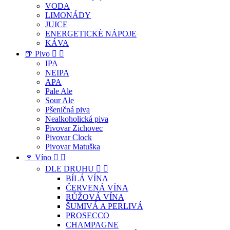
VODA
LIMONÁDY
JUICE
ENERGETICKÉ NÁPOJE
KÁVA
🍺 Pivo


IPA
NEIPA
APA
Pale Ale
Sour Ale
Pšeničná piva
Nealkoholická piva
Pivovar Zichovec
Pivovar Clock
Pivovar Matuška
🍷 Víno


DLE DRUHU


BÍLÁ VÍNA
ČERVENÁ VÍNA
RŮŽOVÁ VÍNA
ŠUMIVÁ A PERLIVÁ
PROSECCO
CHAMPAGNE