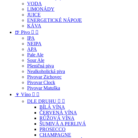
VODA
LIMONÁDY
JUICE
ENERGETICKÉ NÁPOJE
KÁVA
🍺 Pivo


IPA
NEIPA
APA
Pale Ale
Sour Ale
Pšeničná piva
Nealkoholická piva
Pivovar Zichovec
Pivovar Clock
Pivovar Matuška
🍷 Víno


DLE DRUHU


BÍLÁ VÍNA
ČERVENÁ VÍNA
RŮŽOVÁ VÍNA
ŠUMIVÁ A PERLIVÁ
PROSECCO
CHAMPAGNE