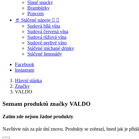
Slané snacky
Brambůrky
Popcorn
🥤 Stáčené nápoje


Sudová bílá vína
Sudová červená vína
Sudová růžová vína
Sudové perlivé víno
Stáčené míchané drinky
Stáčené limonády
Facebook
Instagram
Hlavní stánka
Značky
VALDO
Seznam produktů značky VALDO
Zatím zde nejsou žádné produkty
Navštivte nás za pár dní znovu. Produkty se zobrazí, hned jak je přid