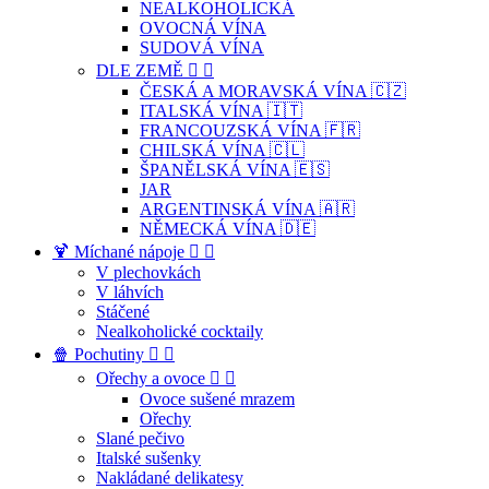
NEALKOHOLICKÁ
OVOCNÁ VÍNA
SUDOVÁ VÍNA
DLE ZEMĚ


ČESKÁ A MORAVSKÁ VÍNA 🇨🇿
ITALSKÁ VÍNA 🇮🇹
FRANCOUZSKÁ VÍNA 🇫🇷
CHILSKÁ VÍNA 🇨🇱
ŠPANĚLSKÁ VÍNA 🇪🇸
JAR
ARGENTINSKÁ VÍNA 🇦🇷
NĚMECKÁ VÍNA 🇩🇪
🍹 Míchané nápoje


V plechovkách
V láhvích
Stáčené
Nealkoholické cocktaily
🍿 Pochutiny


Ořechy a ovoce


Ovoce sušené mrazem
Ořechy
Slané pečivo
Italské sušenky
Nakládané delikatesy