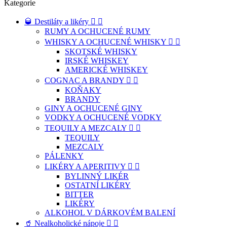
Kategorie
🥃 Destiláty a likéry


RUMY A OCHUCENÉ RUMY
WHISKY A OCHUCENÉ WHISKY


SKOTSKÉ WHISKY
IRSKÉ WHISKEY
AMERICKÉ WHISKEY
COGNAC A BRANDY


KOŇAKY
BRANDY
GINY A OCHUCENÉ GINY
VODKY A OCHUCENÉ VODKY
TEQUILY A MEZCALY


TEQUILY
MEZCALY
PÁLENKY
LIKÉRY A APERITIVY


BYLINNÝ LIKÉR
OSTATNÍ LIKÉRY
BITTER
LIKÉRY
ALKOHOL V DÁRKOVÉM BALENÍ
🥤 Nealkoholické nápoje

