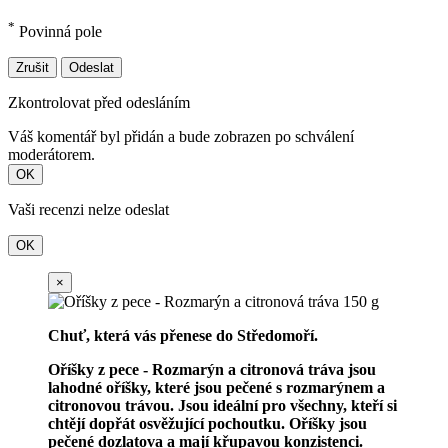
*
Povinná pole
Zrušit
Odeslat
Zkontrolovat před odesláním
Váš komentář byl přidán a bude zobrazen po schválení
moderátorem.
OK
Vaši recenzi nelze odeslat
OK
×
Chuť, která vás přenese do Středomoří.
Oříšky z pece - Rozmarýn a citronová tráva jsou
lahodné oříšky, které jsou pečené s rozmarýnem a
citronovou trávou. Jsou ideální pro všechny, kteří si
chtějí dopřát osvěžující pochoutku. Oříšky jsou
pečené dozlatova a mají křupavou konzistenci.