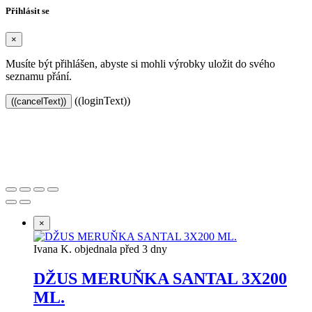
Přihlásit se
×
Musíte být přihlášen, abyste si mohli výrobky uložit do svého
seznamu přání.
((loginText))
((cancelText))
Založeno 2021 s chutí k dobrému pité.
×
Ivana K. objednala před 3 dny
DŽUS MERUŇKA SANTAL 3X200
ML.