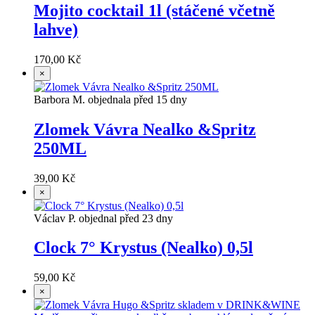
Mojito cocktail 1l (stáčené včetně
lahve)
170,00 Kč
×
Barbora M. objednala před 15 dny
Zlomek Vávra Nealko &Spritz
250ML
39,00 Kč
×
Václav P. objednal před 23 dny
Clock 7° Krystus (Nealko) 0,5l
59,00 Kč
×