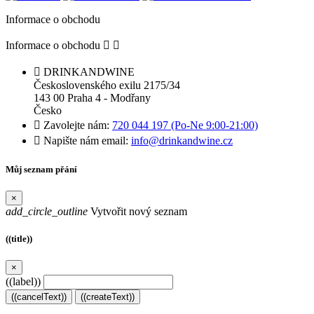
Informace o obchodu
Informace o obchodu



DRINKANDWINE
Československého exilu 2175/34
143 00 Praha 4 - Modřany
Česko

Zavolejte nám:
720 044 197 (Po-Ne 9:00-21:00)

Napište nám email:
info@drinkandwine.cz
Můj seznam přání
×
add_circle_outline
Vytvořit nový seznam
((title))
×
((label))
((cancelText))
((createText))