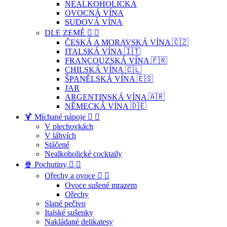
NEALKOHOLICKÁ
OVOCNÁ VÍNA
SUDOVÁ VÍNA
DLE ZEMĚ


ČESKÁ A MORAVSKÁ VÍNA 🇨🇿
ITALSKÁ VÍNA 🇮🇹
FRANCOUZSKÁ VÍNA 🇫🇷
CHILSKÁ VÍNA 🇨🇱
ŠPANĚLSKÁ VÍNA 🇪🇸
JAR
ARGENTINSKÁ VÍNA 🇦🇷
NĚMECKÁ VÍNA 🇩🇪
🍹 Míchané nápoje


V plechovkách
V láhvích
Stáčené
Nealkoholické cocktaily
🍿 Pochutiny


Ořechy a ovoce


Ovoce sušené mrazem
Ořechy
Slané pečivo
Italské sušenky
Nakládané delikatesy