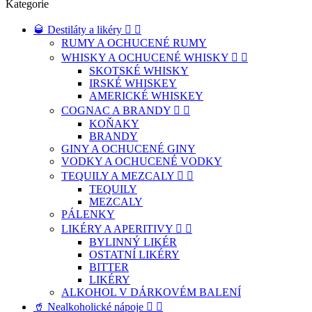
Kategorie
🥃 Destiláty a likéry


RUMY A OCHUCENÉ RUMY
WHISKY A OCHUCENÉ WHISKY


SKOTSKÉ WHISKY
IRSKÉ WHISKEY
AMERICKÉ WHISKEY
COGNAC A BRANDY


KOŇAKY
BRANDY
GINY A OCHUCENÉ GINY
VODKY A OCHUCENÉ VODKY
TEQUILY A MEZCALY


TEQUILY
MEZCALY
PÁLENKY
LIKÉRY A APERITIVY


BYLINNÝ LIKÉR
OSTATNÍ LIKÉRY
BITTER
LIKÉRY
ALKOHOL V DÁRKOVÉM BALENÍ
🥤 Nealkoholické nápoje

