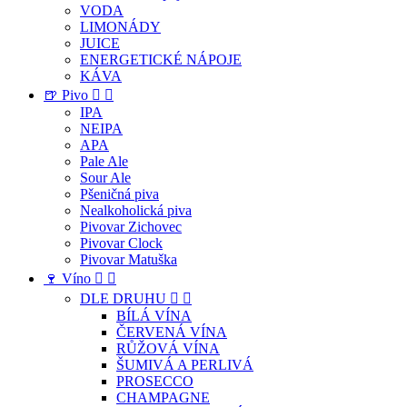
VODA
LIMONÁDY
JUICE
ENERGETICKÉ NÁPOJE
KÁVA
🍺 Pivo


IPA
NEIPA
APA
Pale Ale
Sour Ale
Pšeničná piva
Nealkoholická piva
Pivovar Zichovec
Pivovar Clock
Pivovar Matuška
🍷 Víno


DLE DRUHU


BÍLÁ VÍNA
ČERVENÁ VÍNA
RŮŽOVÁ VÍNA
ŠUMIVÁ A PERLIVÁ
PROSECCO
CHAMPAGNE