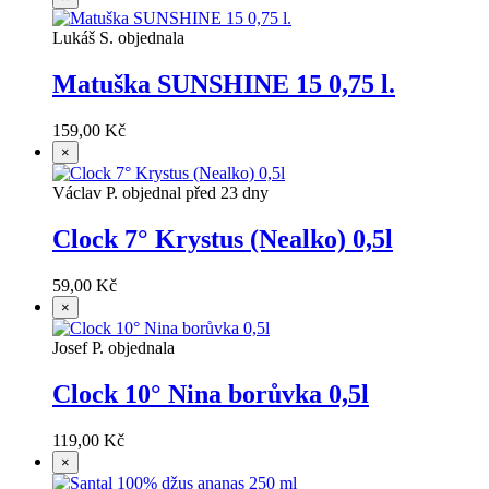
Lukáš S. objednala
Matuška SUNSHINE 15 0,75 l.
159,00 Kč
×
Václav P. objednal před 23 dny
Clock 7° Krystus (Nealko) 0,5l
59,00 Kč
×
Josef P. objednala
Clock 10° Nina borůvka 0,5l
119,00 Kč
×