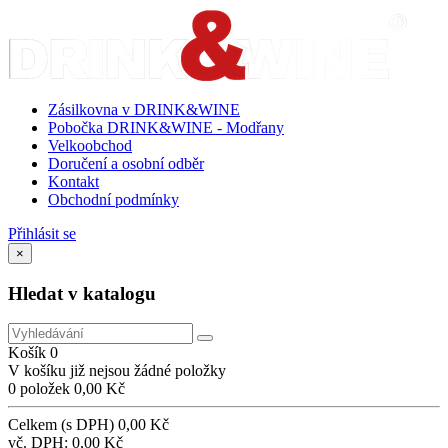
Zásilkovna v DRINK&WINE
Pobočka DRINK&WINE - Modřany
Velkoobchod
Doručení a osobní odběr
Kontakt
Obchodní podmínky
Přihlásit se
×
Hledat v katalogu
Košík
0
V košíku již nejsou žádné položky
0 položek
0,00 Kč
Celkem (s DPH)
0,00 Kč
vč. DPH:
0,00 Kč