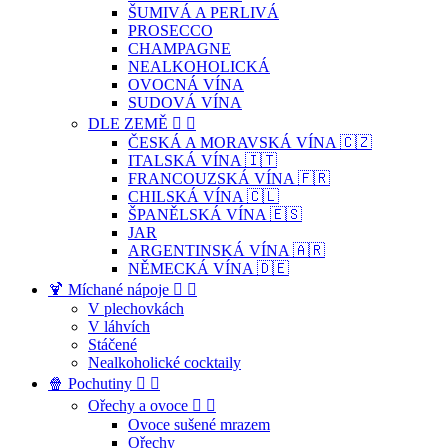
ŠUMIVÁ A PERLIVÁ
PROSECCO
CHAMPAGNE
NEALKOHOLICKÁ
OVOCNÁ VÍNA
SUDOVÁ VÍNA
DLE ZEMĚ


ČESKÁ A MORAVSKÁ VÍNA 🇨🇿
ITALSKÁ VÍNA 🇮🇹
FRANCOUZSKÁ VÍNA 🇫🇷
CHILSKÁ VÍNA 🇨🇱
ŠPANĚLSKÁ VÍNA 🇪🇸
JAR
ARGENTINSKÁ VÍNA 🇦🇷
NĚMECKÁ VÍNA 🇩🇪
🍹 Míchané nápoje


V plechovkách
V láhvích
Stáčené
Nealkoholické cocktaily
🍿 Pochutiny


Ořechy a ovoce


Ovoce sušené mrazem
Ořechy