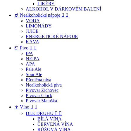
LIKÉRY
ALKOHOL V DÁRKOVÉM BALENÍ
🥤 Nealkoholické nápoje


VODA
LIMONÁDY
JUICE
ENERGETICKÉ NÁPOJE
KÁVA
🍺 Pivo


IPA
NEIPA
APA
Pale Ale
Sour Ale
Pšeničná piva
Nealkoholická piva
Pivovar Zichovec
Pivovar Clock
Pivovar Matuška
🍷 Víno


DLE DRUHU


BÍLÁ VÍNA
ČERVENÁ VÍNA
RŮŽOVÁ VÍNA