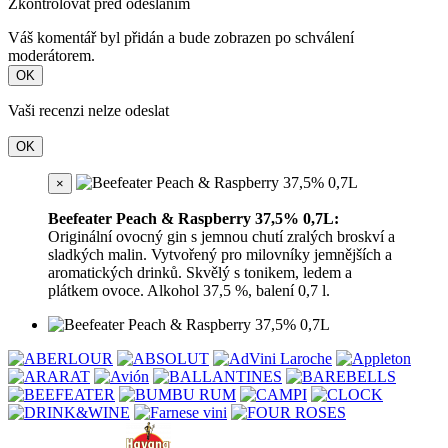
Zkontrolovat před odesláním
Váš komentář byl přidán a bude zobrazen po schválení
moderátorem.
OK
Vaši recenzi nelze odeslat
OK
×
Beefeater Peach & Raspberry 37,5% 0,7L:
Originální ovocný gin s jemnou chutí zralých broskví a
sladkých malin. Vytvořený pro milovníky jemnějších a
aromatických drinků. Skvělý s tonikem, ledem a
plátkem ovoce. Alkohol 37,5 %, balení 0,7 l.