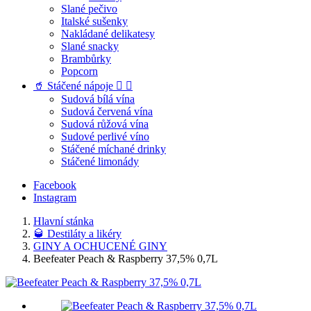
Slané pečivo
Italské sušenky
Nakládané delikatesy
Slané snacky
Brambůrky
Popcorn
🥤 Stáčené nápoje


Sudová bílá vína
Sudová červená vína
Sudová růžová vína
Sudové perlivé víno
Stáčené míchané drinky
Stáčené limonády
Facebook
Instagram
Hlavní stánka
🥃 Destiláty a likéry
GINY A OCHUCENÉ GINY
Beefeater Peach & Raspberry 37,5% 0,7L