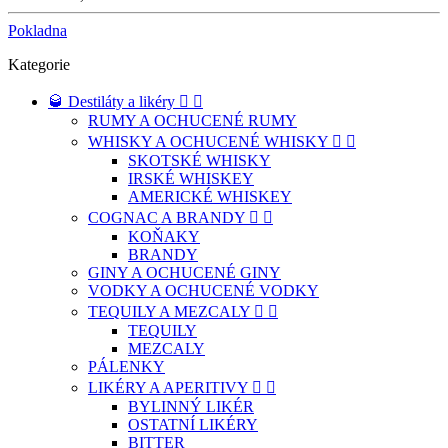
Pokladna
Kategorie
🥃 Destiláty a likéry


RUMY A OCHUCENÉ RUMY
WHISKY A OCHUCENÉ WHISKY


SKOTSKÉ WHISKY
IRSKÉ WHISKEY
AMERICKÉ WHISKEY
COGNAC A BRANDY


KOŇAKY
BRANDY
GINY A OCHUCENÉ GINY
VODKY A OCHUCENÉ VODKY
TEQUILY A MEZCALY


TEQUILY
MEZCALY
PÁLENKY
LIKÉRY A APERITIVY


BYLINNÝ LIKÉR
OSTATNÍ LIKÉRY
BITTER