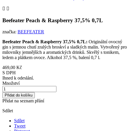


Beefeater Peach & Raspberry 37,5% 0,7L
značka:
BEEFEATER
Beefeater Peach & Raspberry 37,5% 0,7L:
Originální ovocný
gin s jemnou chutí zralých broskví a sladkých malin. Vytvořený pro
milovníky jemnějších a aromatických drinků. Skvělý s tonikem,
ledem a plátkem ovoce. Alkohol 37,5 %, balení 0,7 l.
469,00 Kč
S DPH
Ihned k odeslání.
Množství
Přidat do košíku
Přidat na seznam přání
Sdílet
Sdílet
Tweet