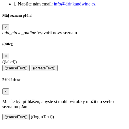

Napište nám email:
info@drinkandwine.cz
Můj seznam přání
×
add_circle_outline
Vytvořit nový seznam
((title))
×
((label))
((cancelText))
((createText))
Přihlásit se
×
Musíte být přihlášen, abyste si mohli výrobky uložit do svého
seznamu přání.
((loginText))
((cancelText))