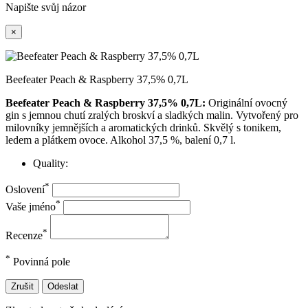
Napište svůj názor
×
Beefeater Peach & Raspberry 37,5% 0,7L
Beefeater Peach & Raspberry 37,5% 0,7L:
Originální ovocný
gin s jemnou chutí zralých broskví a sladkých malin. Vytvořený pro
milovníky jemnějších a aromatických drinků. Skvělý s tonikem,
ledem a plátkem ovoce. Alkohol 37,5 %, balení 0,7 l.
Quality:
*
Oslovení
*
Vaše jméno
*
Recenze
*
Povinná pole
Zrušit
Odeslat