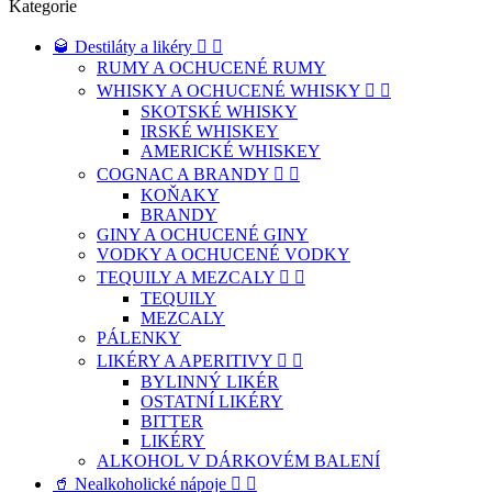
Kategorie
🥃 Destiláty a likéry


RUMY A OCHUCENÉ RUMY
WHISKY A OCHUCENÉ WHISKY


SKOTSKÉ WHISKY
IRSKÉ WHISKEY
AMERICKÉ WHISKEY
COGNAC A BRANDY


KOŇAKY
BRANDY
GINY A OCHUCENÉ GINY
VODKY A OCHUCENÉ VODKY
TEQUILY A MEZCALY


TEQUILY
MEZCALY
PÁLENKY
LIKÉRY A APERITIVY


BYLINNÝ LIKÉR
OSTATNÍ LIKÉRY
BITTER
LIKÉRY
ALKOHOL V DÁRKOVÉM BALENÍ
🥤 Nealkoholické nápoje

