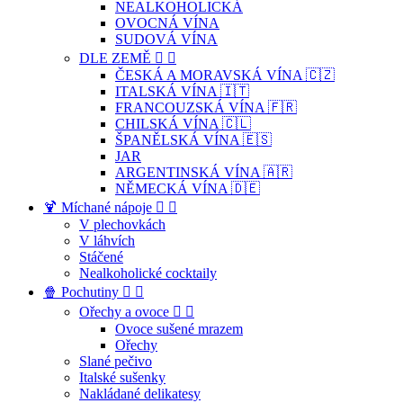
NEALKOHOLICKÁ
OVOCNÁ VÍNA
SUDOVÁ VÍNA
DLE ZEMĚ


ČESKÁ A MORAVSKÁ VÍNA 🇨🇿
ITALSKÁ VÍNA 🇮🇹
FRANCOUZSKÁ VÍNA 🇫🇷
CHILSKÁ VÍNA 🇨🇱
ŠPANĚLSKÁ VÍNA 🇪🇸
JAR
ARGENTINSKÁ VÍNA 🇦🇷
NĚMECKÁ VÍNA 🇩🇪
🍹 Míchané nápoje


V plechovkách
V láhvích
Stáčené
Nealkoholické cocktaily
🍿 Pochutiny


Ořechy a ovoce


Ovoce sušené mrazem
Ořechy
Slané pečivo
Italské sušenky
Nakládané delikatesy