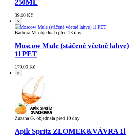
250ML
39,00 Kč
×
Barbora M. objednala před 13 dny
Moscow Mule (stáčené včetně lahve)
1l PET
170,00 Kč
×
Zuzana G. objednala před 10 dny
Apík Spritz ZLOMEK&VÁVRA 1l