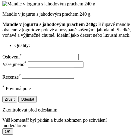
Mandle v jogurtu s jahodovým prachem 240 g
Mandle v jogurtu s jahodovým prachem 240g:
Křupavé mandle
obalené v jogurtové polevě a posypané sušenými jahodami. Sladké,
voňavé a výjimečně chutné. Ideální jako dezert nebo luxusní snack.
Quality:
*
Oslovení
*
Vaše jméno
*
Recenze
*
Povinná pole
Zrušit
Odeslat
Zkontrolovat před odesláním
Váš komentář byl přidán a bude zobrazen po schválení
moderátorem.
OK