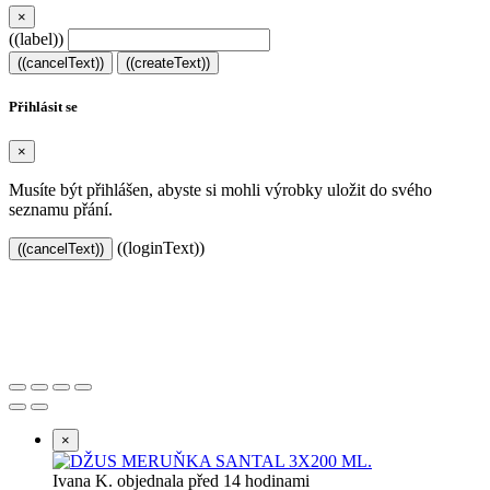
×
((label))
((cancelText))
((createText))
Přihlásit se
×
Musíte být přihlášen, abyste si mohli výrobky uložit do svého
seznamu přání.
((loginText))
((cancelText))
Založeno 2021 s chutí k dobrému pité.
×
Ivana K. objednala před 14 hodinami