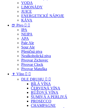
VODA
LIMONÁDY
JUICE
ENERGETICKÉ NÁPOJE
KÁVA
🍺 Pivo


IPA
NEIPA
APA
Pale Ale
Sour Ale
Pšeničná piva
Nealkoholická piva
Pivovar Zichovec
Pivovar Clock
Pivovar Matuška
🍷 Víno


DLE DRUHU


BÍLÁ VÍNA
ČERVENÁ VÍNA
RŮŽOVÁ VÍNA
ŠUMIVÁ A PERLIVÁ
PROSECCO
CHAMPAGNE