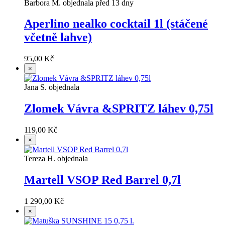
Barbora M. objednala před 13 dny
Aperlino nealko cocktail 1l (stáčené
včetně lahve)
95,00 Kč
×
Jana S. objednala
Zlomek Vávra &SPRITZ láhev 0,75l
119,00 Kč
×
Tereza H. objednala
Martell VSOP Red Barrel 0,7l
1 290,00 Kč
×