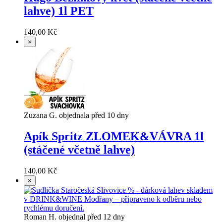
lahve) 1l PET
140,00 Kč
×
Zuzana G. objednala před 10 dny
Apík Spritz ZLOMEK&VÁVRA 1l
(stáčené včetně lahve)
140,00 Kč
×
Roman H. objednal před 12 dny