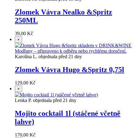
Zlomek Vávra Nealko &Spritz
250ML
39,00 Kč
×
Karolína L. objednala před 21 dny
Zlomek Vávra Hugo &Spritz 0,75l
129,00 Kč
×
Lenka P. objednala před 21 dny
Mojito cocktail 1l (stáčené včetně
lahve)
170,00 Kč