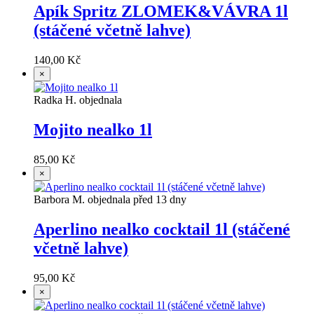
Apík Spritz ZLOMEK&VÁVRA 1l
(stáčené včetně lahve)
140,00 Kč
×
Radka H. objednala
Mojito nealko 1l
85,00 Kč
×
Barbora M. objednala před 13 dny
Aperlino nealko cocktail 1l (stáčené
včetně lahve)
95,00 Kč
×