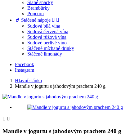
Slané snacky
Brambůrky
Popcorn
🥤 Stáčené nápoje


Sudová bílá vína
Sudová červená vína
Sudová růžová vína
Sudové perlivé víno
Stáčené míchané drinky
Stáčené limonády
Facebook
Instagram
Hlavní stánka
Mandle v jogurtu s jahodovým prachem 240 g


Mandle v jogurtu s jahodovým prachem 240 g