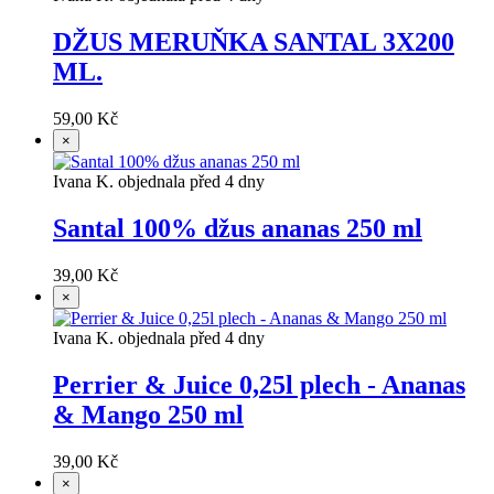
měření návštěvnosti a personalizace obsahu a reklamy.
Souhlas můžete kdykoliv změnit v nastavení cookies.
Více informací
zde.
Povolit soubory cookie