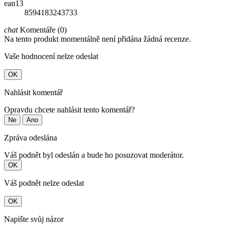
ean13
8594183243733
chat
Komentáře (0)
Na tento produkt momentálně není přidána žádná recenze.
Vaše hodnocení nelze odeslat
OK
Nahlásit komentář
Opravdu chcete nahlásit tento komentář?
Ne
Ano
Zpráva odeslána
Váš podnět byl odeslán a bude ho posuzovat moderátor.
OK
Váš podnět nelze odeslat
OK
Napište svůj názor