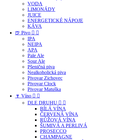
VODA
LIMONÁDY
JUICE
ENERGETICKÉ NÁPOJE
KÁVA
🍺 Pivo


IPA
NEIPA
APA
Pale Ale
Sour Ale
Pšeničná piva
Nealkoholická piva
Pivovar Zichovec
Pivovar Clock
Pivovar Matuška
🍷 Víno


DLE DRUHU


BÍLÁ VÍNA
ČERVENÁ VÍNA
RŮŽOVÁ VÍNA
ŠUMIVÁ A PERLIVÁ
PROSECCO
CHAMPAGNE