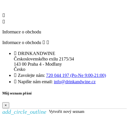


Informace o obchodu
Informace o obchodu



DRINKANDWINE
Československého exilu 2175/34
143 00 Praha 4 - Modřany
Česko

Zavolejte nám:
720 044 197 (Po-Ne 9:00-21:00)

Napište nám email:
info@drinkandwine.cz
Můj seznam přání
×
add_circle_outline
Vytvořit nový seznam
Vytvořit seznam přání