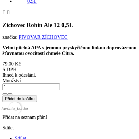


Zichovec Robin Ale 12 0,5L
značka:
PIVOVAR ZÍCHOVEC
Velmi pitelná APA s jemnou pryskyřičnou linkou doprovázenou
šťavnatou ovocitostí chmele Citra.
79,00 Kč
S DPH
Ihned k odeslání.
Množství
Přidat do košíku
favorite_border
Přidat na seznam přání
Sdílet
Sdílet