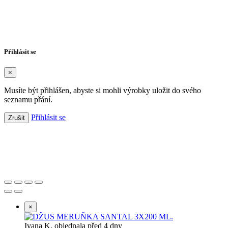
×
Název seznamu přání
Zrušit
Vytvořit seznam přání
Přihlásit se
×
Musíte být přihlášen, abyste si mohli výrobky uložit do svého
seznamu přání.
Přihlásit se
Zrušit
Založeno 2021 s chutí k dobrému pité.
Používáme technické, analytické a marketingové
soubory cookie za účelem zajištění funkčnosti webu,