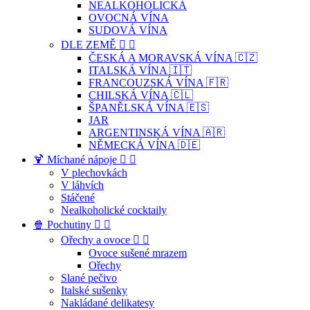
NEALKOHOLICKÁ
OVOCNÁ VÍNA
SUDOVÁ VÍNA
DLE ZEMĚ


ČESKÁ A MORAVSKÁ VÍNA 🇨🇿
ITALSKÁ VÍNA 🇮🇹
FRANCOUZSKÁ VÍNA 🇫🇷
CHILSKÁ VÍNA 🇨🇱
ŠPANĚLSKÁ VÍNA 🇪🇸
JAR
ARGENTINSKÁ VÍNA 🇦🇷
NĚMECKÁ VÍNA 🇩🇪
🍹 Míchané nápoje


V plechovkách
V láhvích
Stáčené
Nealkoholické cocktaily
🍿 Pochutiny


Ořechy a ovoce


Ovoce sušené mrazem
Ořechy
Slané pečivo
Italské sušenky
Nakládané delikatesy