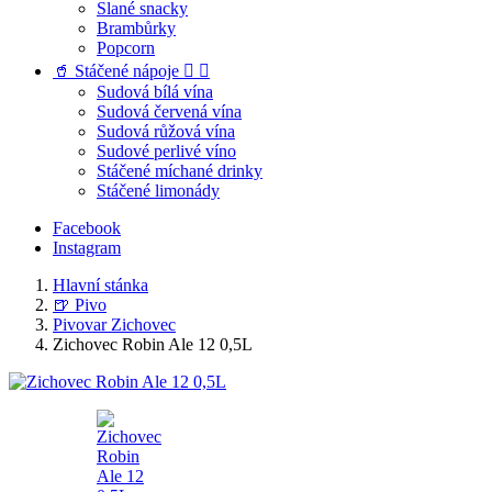
Slané snacky
Brambůrky
Popcorn
🥤 Stáčené nápoje


Sudová bílá vína
Sudová červená vína
Sudová růžová vína
Sudové perlivé víno
Stáčené míchané drinky
Stáčené limonády
Facebook
Instagram
Hlavní stánka
🍺 Pivo
Pivovar Zichovec
Zichovec Robin Ale 12 0,5L