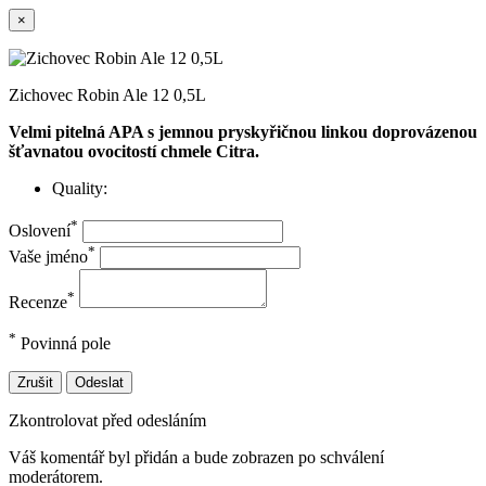
×
Zichovec Robin Ale 12 0,5L
Velmi pitelná APA s jemnou pryskyřičnou linkou doprovázenou
šťavnatou ovocitostí chmele Citra.
Quality:
*
Oslovení
*
Vaše jméno
*
Recenze
*
Povinná pole
Zrušit
Odeslat
Zkontrolovat před odesláním
Váš komentář byl přidán a bude zobrazen po schválení
moderátorem.