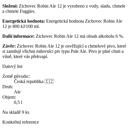
Složení:
Zichovec Robin Ale 12 je vyrobeno z vody, sladu, chmele
a chmele Fuggles.
Energetická hodnota:
Energetická hodnota Zichovec Robin Ale
12 je 800 kJ/100 ml.
Další informace:
Zichovec Robin Ale 12 má obsah alkoholu 6 %.
Závěr:
Zichovec Robin Ale 12 je osvěžující a chmelové pivo, které
si zamilují všichni milovníci piv typu Pale Ale. Pivo je plné chuti a
vůně, které vás překvapí.
Datový list
Země původu::
Česká republika 🇨🇿
Druh:
Ale
Objem:
0,5 l
Na skladě
9 ks
Konkrétní reference