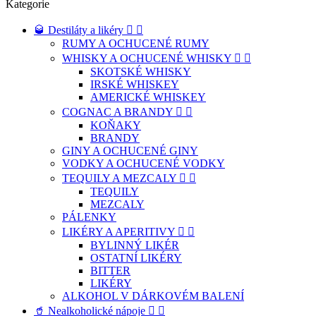
Kategorie
🥃 Destiláty a likéry


RUMY A OCHUCENÉ RUMY
WHISKY A OCHUCENÉ WHISKY


SKOTSKÉ WHISKY
IRSKÉ WHISKEY
AMERICKÉ WHISKEY
COGNAC A BRANDY


KOŇAKY
BRANDY
GINY A OCHUCENÉ GINY
VODKY A OCHUCENÉ VODKY
TEQUILY A MEZCALY


TEQUILY
MEZCALY
PÁLENKY
LIKÉRY A APERITIVY


BYLINNÝ LIKÉR
OSTATNÍ LIKÉRY
BITTER
LIKÉRY
ALKOHOL V DÁRKOVÉM BALENÍ
🥤 Nealkoholické nápoje

