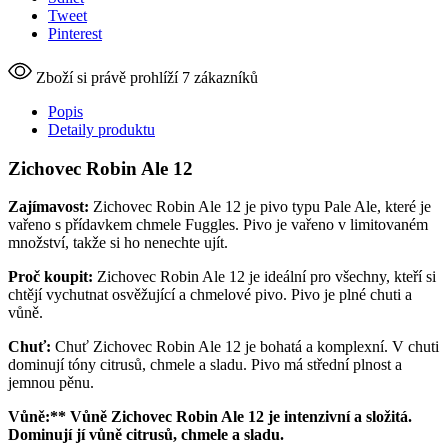
Tweet
Pinterest
Zboží si právě prohlíží 7 zákazníků
Popis
Detaily produktu
Zichovec Robin Ale 12
Zajímavost:
Zichovec Robin Ale 12 je pivo typu Pale Ale, které je
vařeno s přídavkem chmele Fuggles. Pivo je vařeno v limitovaném
množství, takže si ho nenechte ujít.
Proč koupit:
Zichovec Robin Ale 12 je ideální pro všechny, kteří si
chtějí vychutnat osvěžující a chmelové pivo. Pivo je plné chuti a
vůně.
Chuť:
Chuť Zichovec Robin Ale 12 je bohatá a komplexní. V chuti
dominují tóny citrusů, chmele a sladu. Pivo má střední plnost a
jemnou pěnu.
Vůně:** Vůně Zichovec Robin Ale 12 je intenzivní a složitá.
Dominují jí vůně citrusů, chmele a sladu.