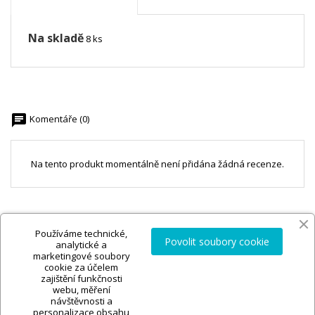
Na skladě
8 ks
chat
Komentáře (0)
Na tento produkt momentálně není přidána žádná recenze.
Používáme technické,
Povolit soubory cookie
analytické a
marketingové soubory
cookie za účelem
zajištění funkčnosti
webu, měření
návštěvnosti a
personalizace obsahu