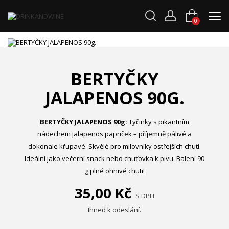
0
BERTYČKY
JALAPENOS 90G.
BERTYČKY JALAPENOS 90g:
Tyčinky s pikantním
nádechem jalapeños papriček – příjemně pálivé a
dokonale křupavé. Skvělé pro milovníky ostřejších chutí.
Ideální jako večerní snack nebo chuťovka k pivu. Balení 90
g plné ohnivé chuti!
35,00 Kč
S DPH
Ihned k odeslání.