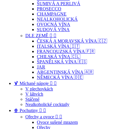
ŠUMIVÁ A PERLIVÁ
PROSECCO
CHAMPAGNE
NEALKOHOLICKÁ
OVOCNÁ VÍNA
SUDOVÁ VÍNA
DLE ZEMĚ


ČESKÁ A MORAVSKÁ VÍNA 🇨🇿
ITALSKÁ VÍNA 🇮🇹
FRANCOUZSKÁ VÍNA 🇫🇷
CHILSKÁ VÍNA 🇨🇱
ŠPANĚLSKÁ VÍNA 🇪🇸
JAR
ARGENTINSKÁ VÍNA 🇦🇷
NĚMECKÁ VÍNA 🇩🇪
🍹 Míchané nápoje


V plechovkách
V láhvích
Stáčené
Nealkoholické cocktaily
🍿 Pochutiny


Ořechy a ovoce


Ovoce sušené mrazem
Ořechy