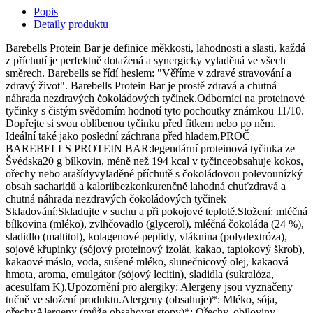
Popis
Detaily produktu
Barebells Protein Bar je definice měkkosti, lahodnosti a slasti, každá
z příchutí je perfektně dotažená a synergicky vyladěná ve všech
směrech. Barebells se řídí heslem: "Věříme v zdravé stravování a
zdravý život". Barebells Protein Bar je prostě zdravá a chutná
náhrada nezdravých čokoládových tyčinek.Odborníci na proteinové
tyčinky s čistým svědomím hodnotí tyto pochoutky známkou 11/10.
Dopřejte si svou oblíbenou tyčinku před fitkem nebo po něm.
Ideální také jako poslední záchrana před hladem.PROČ
BAREBELLS PROTEIN BAR:legendární proteinová tyčinka ze
Švédska20 g bílkovin, méně než 194 kcal v tyčinceobsahuje kokos,
ořechy nebo arašídyvyladěné příchutě s čokoládovou polevounízký
obsah sacharidů a kaloriíbezkonkurenčně lahodná chuťzdravá a
chutná náhrada nezdravých čokoládových tyčinek
Skladování:Skladujte v suchu a při pokojové teplotě.Složení: mléčná
bílkovina (mléko), zvlhčovadlo (glycerol), mléčná čokoláda (24 %),
sladidlo (maltitol), kolagenové peptidy, vláknina (polydextróza),
sojové křupinky (sójový proteinový izolát, kakao, tapiokový škrob),
kakaové máslo, voda, sušené mléko, slunečnicový olej, kakaová
hmota, aroma, emulgátor (sójový lecitin), sladidla (sukralóza,
acesulfam K).Upozornění pro alergiky: Alergeny jsou vyznačeny
tučně ve složení produktu.Alergeny (obsahuje)*: Mléko, sója,
ořechyAlergeny (může obsahovat stopy)*: Ořechy, obiloviny