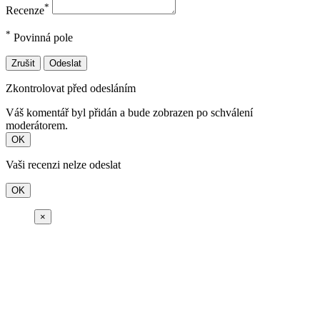
*
Recenze
*
Povinná pole
Zrušit
Odeslat
Zkontrolovat před odesláním
Váš komentář byl přidán a bude zobrazen po schválení
moderátorem.
OK
Vaši recenzi nelze odeslat
OK
×