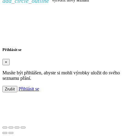
add_circle_outline
Vytvořit nový seznam
Vytvořit seznam přání
×
Název seznamu přání
Zrušit
Vytvořit seznam přání
Přihlásit se
×
Musíte být přihlášen, abyste si mohli výrobky uložit do svého
seznamu přání.
Přihlásit se
Zrušit
Založeno 2021 s chutí k dobrému pité.