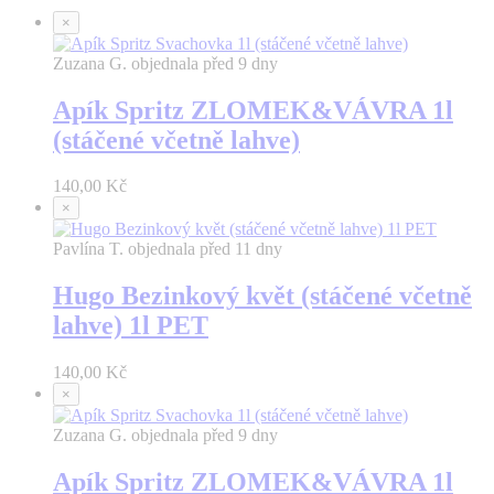
×
Zuzana G. objednala před 9 dny
Apík Spritz ZLOMEK&VÁVRA 1l
(stáčené včetně lahve)
140,00 Kč
Používáme technické, analytické a marketingové
soubory cookie za účelem zajištění funkčnosti webu,
měření návštěvnosti a personalizace obsahu a reklamy.
Souhlas můžete kdykoliv změnit v nastavení cookies.
Více informací
zde.
Povolit soubory cookie