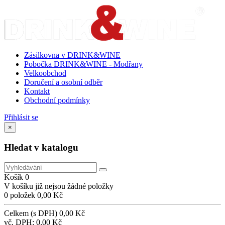
Zásilkovna v DRINK&WINE
Pobočka DRINK&WINE - Modřany
Velkoobchod
Doručení a osobní odběr
Kontakt
Obchodní podmínky
Přihlásit se
×
Hledat v katalogu
Košík
0
V košíku již nejsou žádné položky
0 položek
0,00 Kč
Celkem (s DPH)
0,00 Kč
vč. DPH:
0,00 Kč