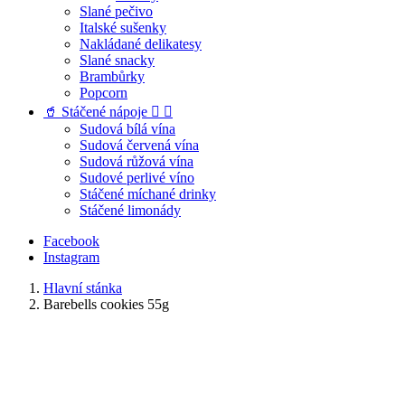
Slané pečivo
Italské sušenky
Nakládané delikatesy
Slané snacky
Brambůrky
Popcorn
🥤 Stáčené nápoje


Sudová bílá vína
Sudová červená vína
Sudová růžová vína
Sudové perlivé víno
Stáčené míchané drinky
Stáčené limonády
Facebook
Instagram
Hlavní stánka
Barebells cookies 55g