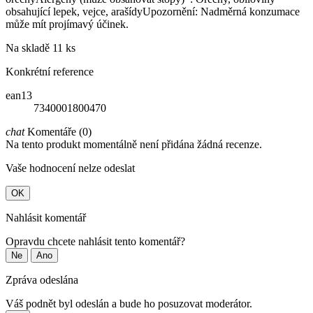
obsahující lepek, vejce, arašídyUpozornění: Nadměrná konzumace
může mít projímavý účinek.
Na skladě
11 ks
Konkrétní reference
ean13
7340001800470
chat
Komentáře (0)
Na tento produkt momentálně není přidána žádná recenze.
Vaše hodnocení nelze odeslat
OK
Nahlásit komentář
Opravdu chcete nahlásit tento komentář?
Ne
Ano
Zpráva odeslána
Váš podnět byl odeslán a bude ho posuzovat moderátor.