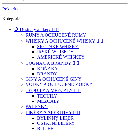
Pokladna
Kategorie
🥃 Destiláty a likéry


RUMY A OCHUCENÉ RUMY
WHISKY A OCHUCENÉ WHISKY


SKOTSKÉ WHISKY
IRSKÉ WHISKEY
AMERICKÉ WHISKEY
COGNAC A BRANDY


KOŇAKY
BRANDY
GINY A OCHUCENÉ GINY
VODKY A OCHUCENÉ VODKY
TEQUILY A MEZCALY


TEQUILY
MEZCALY
PÁLENKY
LIKÉRY A APERITIVY


BYLINNÝ LIKÉR
OSTATNÍ LIKÉRY
BITTER