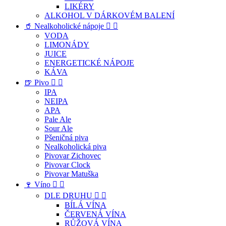
LIKÉRY
ALKOHOL V DÁRKOVÉM BALENÍ
🥤 Nealkoholické nápoje


VODA
LIMONÁDY
JUICE
ENERGETICKÉ NÁPOJE
KÁVA
🍺 Pivo


IPA
NEIPA
APA
Pale Ale
Sour Ale
Pšeničná piva
Nealkoholická piva
Pivovar Zichovec
Pivovar Clock
Pivovar Matuška
🍷 Víno


DLE DRUHU


BÍLÁ VÍNA
ČERVENÁ VÍNA
RŮŽOVÁ VÍNA