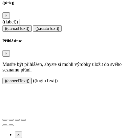
((title))
×
((label))
((cancelText))
((createText))
Přihlásit se
×
Musíte být přihlášen, abyste si mohli výrobky uložit do svého
seznamu přání.
((loginText))
((cancelText))
Založeno 2021 s chutí k dobrému pité.
×