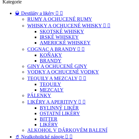
Kategorie
🥃 Destiláty a likéry


RUMY A OCHUCENÉ RUMY
WHISKY A OCHUCENÉ WHISKY


SKOTSKÉ WHISKY
IRSKÉ WHISKEY
AMERICKÉ WHISKEY
COGNAC A BRANDY


KOŇAKY
BRANDY
GINY A OCHUCENÉ GINY
VODKY A OCHUCENÉ VODKY
TEQUILY A MEZCALY


TEQUILY
MEZCALY
PÁLENKY
LIKÉRY A APERITIVY


BYLINNÝ LIKÉR
OSTATNÍ LIKÉRY
BITTER
LIKÉRY
ALKOHOL V DÁRKOVÉM BALENÍ
🥤 Nealkoholické nápoje

