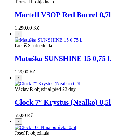
Tereza H. objednala
Martell VSOP Red Barrel 0,7l
1 290,00 Kč
×
Lukáš S. objednala
Matuška SUNSHINE 15 0,75 l.
159,00 Kč
×
Václav P. objednal před 22 dny
Clock 7° Krystus (Nealko) 0,5l
59,00 Kč
×
Josef P. objednala