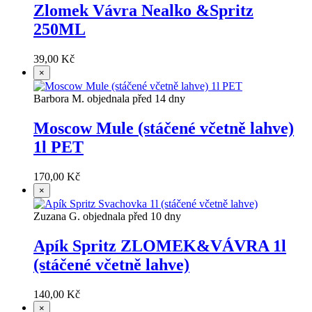
Zlomek Vávra Nealko &Spritz
250ML
39,00 Kč
×
Barbora M. objednala před 14 dny
Moscow Mule (stáčené včetně lahve)
1l PET
170,00 Kč
×
Zuzana G. objednala před 10 dny
Apík Spritz ZLOMEK&VÁVRA 1l
(stáčené včetně lahve)
140,00 Kč
×