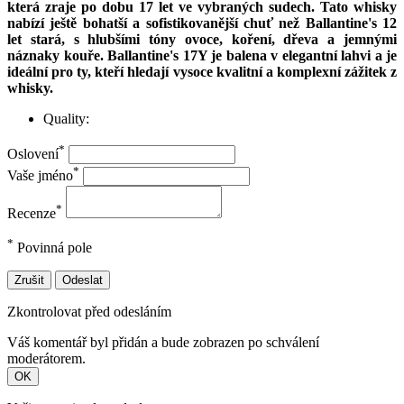
která zraje po dobu 17 let ve vybraných sudech. Tato whisky
nabízí ještě bohatší a sofistikovanější chuť než Ballantine's 12
let stará, s hlubšími tóny ovoce, koření, dřeva a jemnými
náznaky kouře. Ballantine's 17Y je balena v elegantní lahvi a je
ideální pro ty, kteří hledají vysoce kvalitní a komplexní zážitek z
whisky.
Quality:
*
Oslovení
*
Vaše jméno
*
Recenze
*
Povinná pole
Zrušit
Odeslat
Zkontrolovat před odesláním
Váš komentář byl přidán a bude zobrazen po schválení
moderátorem.
OK