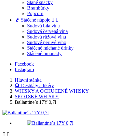
Slané snacky
Brambůrky
Popcorn
🥤 Stáčené nápoje


Sudová bílá vína
Sudová červená vína
Sudová růžová vína
Sudové perlivé víno
Stáčené míchané drinky
Stáčené limonády
Facebook
Instagram
Hlavní stánka
🥃 Destiláty a likéry
WHISKY A OCHUCENÉ WHISKY
SKOTSKÉ WHISKY
Ballantine´s 17Y 0,7l

