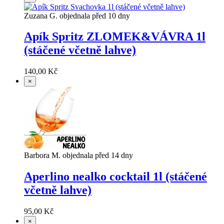
Zuzana G. objednala před 10 dny
Apík Spritz ZLOMEK&VÁVRA 1l
(stáčené včetně lahve)
140,00 Kč
×
Barbora M. objednala před 14 dny
Aperlino nealko cocktail 1l (stáčené
včetně lahve)
95,00 Kč
×