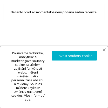
Na tento produkt momentálně není přidána žádná recenze.
Používáme technické,
Povolit soubory cookie
analytické a
marketingové soubory
cookie za účelem
zajištění funkčnosti
webu, měření
návštěvnosti a
personalizace obsahu

INFORMACE O OBCHODU
a reklamy. Souhlas
můžete kdykoliv
změnit v nastavení
cookies. Více informací
zde.