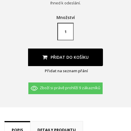
Ihned k odeslání.
Množství
PŘIDAT DO KOŠÍKU
Přidat na seznam přání
Zboží si právě prohlíží 9 zákazníků
×
×
((title))
Přihlásit se
×
Můj seznam přání
((label))
Musíte být přihlášen, abyste si mohli výrobky uložit do
svého seznamu přání.
POPIS
DETAILY PRODUKTU