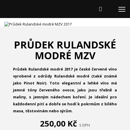
PRŮDEK RULANDSKÉ
MODRÉ MZV
Průdek Rulandské modré 2017 je české červené víno
vyrobené z odrůdy Rulandské modré (také známé
jako Pinot Noir). Toto elegantní a lehké víno má
jemné tóny červeného ovoce, jako jsou třešně a
maliny, s jemným nádechem koření. Je ideální pro
každodenní pití a dobře se hodí k pokrmům z bílého
masa, těstovinám nebo sýrům.
250,00 Kč
S DPH