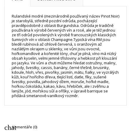
Vytvořit nový seznam
add_circle_outline
((cancelText))
((loginText))
((cancelText))
((createText))
Rulandské modré (mezinárodně používaný název Pinot Noir)
je starobylá, středně pozdní odrůda, pocházející
pravděpodobně z oblasti Burgundska. Odrůda je tradičně
používána k výrobě červených vín a rosé, ale je též jednou
ze tří odrůd povolených k výrobě francouzských klasických
šumivých vín v oblasti Champagne.Typická vína RM jsou
bledě rubínová až cihlově červená, s oranžovým až
nazlátlým okrajem u sklenky, ve vůni jsou ovocné,
hořkomandlové a kořenité tóny, chuť je plná, víno má nízký
obsah kyselin, velmi jemné třísloviny a hebkost při klouzání
po jazyku. Ve vůni a chuti můžeme hledat ostružiny, maliny,
jahody, švestky, cassis, banány, černé třešně, brusinky,
kdoule, hloh, vřes, pivoňky, jasmín, mátu, fialky, ve vyzrálých
kůži, kouř hořícího dřeva, tlející listí, datle, fíky, sušené
švestky, povidla, jahodový džem, moruše, hořké madle,
hořkou čokoládu, kakao, kávu, hřebíček, ale i zvěřinu a
lanýže, jód, mořskou sůl a oříšky, v úpravě barrique se
přidává smetanově-vanilkový rozměr.
chat
Komentáře (0)