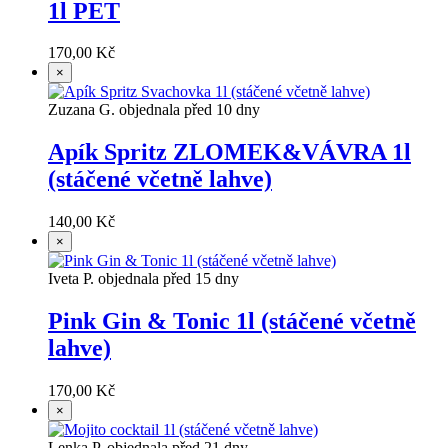
1l PET
170,00 Kč
×
Zuzana G. objednala před 10 dny
Apík Spritz ZLOMEK&VÁVRA 1l
(stáčené včetně lahve)
140,00 Kč
×
Iveta P. objednala před 15 dny
Pink Gin & Tonic 1l (stáčené včetně
lahve)
170,00 Kč
×
Lenka P. objednala před 21 dny