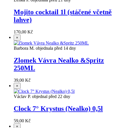
Mojito cocktail 1l (stáčené včetně
lahve)
170,00 Kč
×
Barbora M. objednala před 14 dny
Zlomek Vávra Nealko &Spritz
250ML
39,00 Kč
×
Václav P. objednal před 22 dny
Clock 7° Krystus (Nealko) 0,5l
59,00 Kč
×