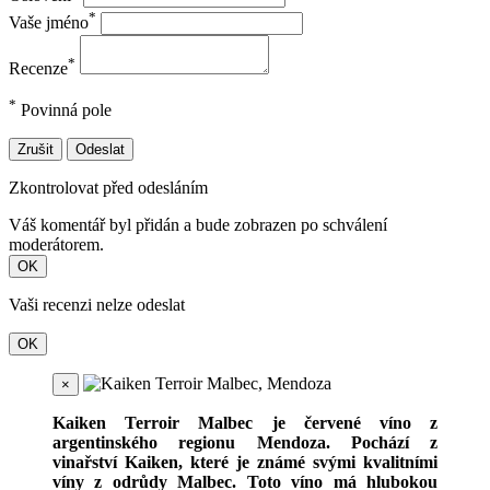
*
Vaše jméno
*
Recenze
*
Povinná pole
Zrušit
Odeslat
Zkontrolovat před odesláním
Váš komentář byl přidán a bude zobrazen po schválení
moderátorem.
OK
Vaši recenzi nelze odeslat
OK
×
Kaiken Terroir Malbec je červené víno z
argentinského regionu Mendoza. Pochází z
vinařství Kaiken, které je známé svými kvalitními
víny z odrůdy Malbec. Toto víno má hlubokou