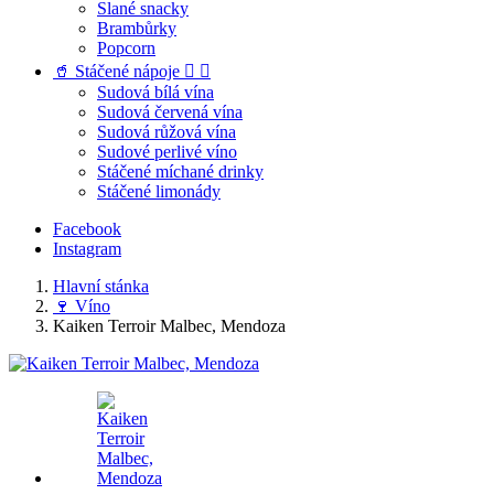
Slané snacky
Brambůrky
Popcorn
🥤 Stáčené nápoje


Sudová bílá vína
Sudová červená vína
Sudová růžová vína
Sudové perlivé víno
Stáčené míchané drinky
Stáčené limonády
Facebook
Instagram
Hlavní stánka
🍷 Víno
Kaiken Terroir Malbec, Mendoza