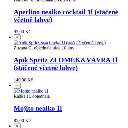
Aperlino nealko cocktail 1l (stáčené
včetně lahve)
95,00 Kč
×
Zuzana G. objednala před 10 dny
Apík Spritz ZLOMEK&VÁVRA 1l
(stáčené včetně lahve)
140,00 Kč
×
Radka H. objednala
Mojito nealko 1l
85,00 Kč
×