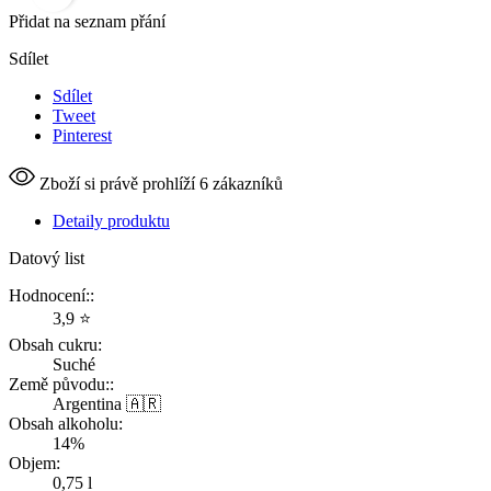
Přidat na seznam přání
Sdílet
Sdílet
Tweet
Pinterest
Zboží si právě prohlíží 6 zákazníků
Detaily produktu
Datový list
Hodnocení::
3,9 ⭐️
Obsah cukru:
Suché
Země původu::
Argentina 🇦🇷
Obsah alkoholu:
14%
Objem:
0,75 l