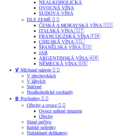
NEALKOHOLICKÁ
OVOCNÁ VÍNA
SUDOVÁ VÍNA
DLE ZEMĚ


ČESKÁ A MORAVSKÁ VÍNA 🇨🇿
ITALSKÁ VÍNA 🇮🇹
FRANCOUZSKÁ VÍNA 🇫🇷
CHILSKÁ VÍNA 🇨🇱
ŠPANĚLSKÁ VÍNA 🇪🇸
JAR
ARGENTINSKÁ VÍNA 🇦🇷
NĚMECKÁ VÍNA 🇩🇪
🍹 Míchané nápoje


V plechovkách
V láhvích
Stáčené
Nealkoholické cocktaily
🍿 Pochutiny


Ořechy a ovoce


Ovoce sušené mrazem
Ořechy
Slané pečivo
Italské sušenky
Nakládané delikatesy