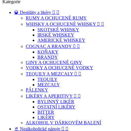
Kategorie
🥃 Destiláty a likéry


RUMY A OCHUCENÉ RUMY
WHISKY A OCHUCENÉ WHISKY


SKOTSKÉ WHISKY
IRSKÉ WHISKEY
AMERICKÉ WHISKEY
COGNAC A BRANDY


KOŇAKY
BRANDY
GINY A OCHUCENÉ GINY
VODKY A OCHUCENÉ VODKY
TEQUILY A MEZCALY


TEQUILY
MEZCALY
PÁLENKY
LIKÉRY A APERITIVY


BYLINNÝ LIKÉR
OSTATNÍ LIKÉRY
BITTER
LIKÉRY
ALKOHOL V DÁRKOVÉM BALENÍ
🥤 Nealkoholické nápoje

