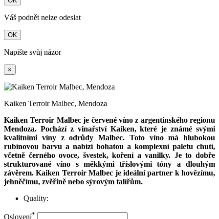
OK
Váš podnět nelze odeslat
OK
Napište svůj názor
×
Kaiken Terroir Malbec, Mendoza
Kaiken Terroir Malbec je červené víno z argentinského regionu
Mendoza. Pochází z vinařství Kaiken, které je známé svými
kvalitními víny z odrůdy Malbec. Toto víno má hlubokou
rubínovou barvu a nabízí bohatou a komplexní paletu chutí,
včetně černého ovoce, švestek, koření a vanilky. Je to dobře
strukturované víno s měkkými tříslovými tóny a dlouhým
závěrem. Kaiken Terroir Malbec je ideální partner k hovězímu,
jehněčímu, zvěřině nebo sýrovým talířům.
Quality:
*
Oslovení