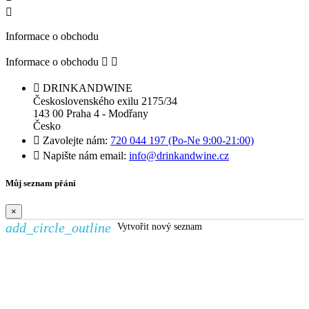

Informace o obchodu
Informace o obchodu



DRINKANDWINE
Československého exilu 2175/34
143 00 Praha 4 - Modřany
Česko

Zavolejte nám:
720 044 197 (Po-Ne 9:00-21:00)

Napište nám email:
info@drinkandwine.cz
Můj seznam přání
×
add_circle_outline
Vytvořit nový seznam
Vytvořit seznam přání
×
Název seznamu přání