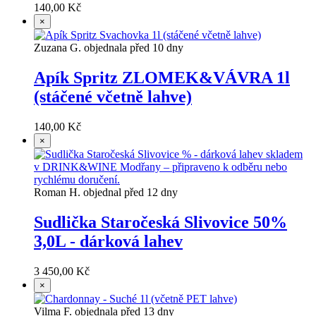
140,00 Kč
×
Zuzana G. objednala před 10 dny
Apík Spritz ZLOMEK&VÁVRA 1l
(stáčené včetně lahve)
140,00 Kč
×
Roman H. objednal před 12 dny
Sudlička Staročeská Slivovice 50%
3,0L - dárková lahev
3 450,00 Kč
×
Vilma F. objednala před 13 dny