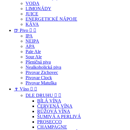
VODA
LIMONÁDY
JUICE
ENERGETICKÉ NÁPOJE
KÁVA
🍺 Pivo


IPA
NEIPA
APA
Pale Ale
Sour Ale
Pšeničná piva
Nealkoholická piva
Pivovar Zichovec
Pivovar Clock
Pivovar Matuška
🍷 Víno


DLE DRUHU


BÍLÁ VÍNA
ČERVENÁ VÍNA
RŮŽOVÁ VÍNA
ŠUMIVÁ A PERLIVÁ
PROSECCO
CHAMPAGNE