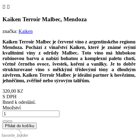


Kaiken Terroir Malbec, Mendoza
značka:
Kaiken
Kaiken Terroir Malbec je červené víno z argentinského regionu
Mendoza. Pochází z vinařství Kaiken, které je známé svými
kvalitními víny z odrůdy Malbec. Toto víno má hlubokou
rubínovou barvu a nabízí bohatou a komplexní paletu chutí,
včetně černého ovoce, švestek, koření a vanilky. Je to dobře
strukturované víno s měkkými tříslovými tóny a dlouhým
závěrem. Kaiken Terroir Malbec je ideální partner k hovězímu,
jehněčímu, zvěřině nebo sýrovým talířům.
320,00 Kč
S DPH
Ihned k odeslání.
Množství
Přidat do košíku
favorite_border