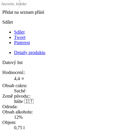
favorite_border
Přidat na seznam přání
Sdílet
Sdílet
Tweet
Pinterest
Detaily produktu
Datový list
Hodnocení::
4,4 ⭐️
Obsah cukru:
Suché
Země původu::
Itálie 🇮🇹
Odruda:
Obsah alkoholu:
12%
Objem:
0,75 l