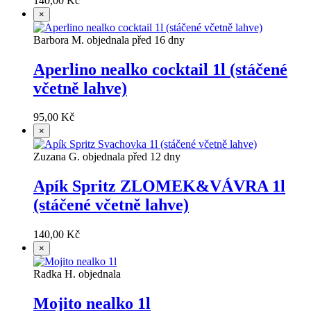
140,00 Kč
×
Barbora M. objednala před 16 dny
Aperlino nealko cocktail 1l (stáčené
včetně lahve)
95,00 Kč
×
Zuzana G. objednala před 12 dny
Apík Spritz ZLOMEK&VÁVRA 1l
(stáčené včetně lahve)
140,00 Kč
×
Radka H. objednala
Mojito nealko 1l