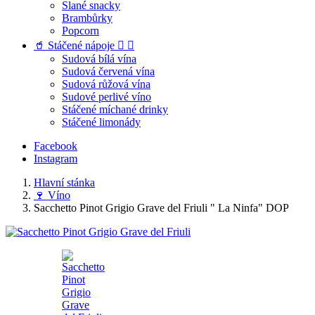
Slané snacky
Brambůrky
Popcorn
🥤 Stáčené nápoje


Sudová bílá vína
Sudová červená vína
Sudová růžová vína
Sudové perlivé víno
Stáčené míchané drinky
Stáčené limonády
Facebook
Instagram
Hlavní stánka
🍷 Víno
Sacchetto Pinot Grigio Grave del Friuli " La Ninfa" DOP