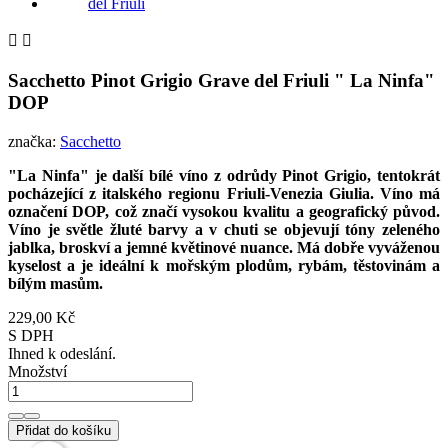


Sacchetto Pinot Grigio Grave del Friuli " La Ninfa"
DOP
značka:
Sacchetto
"La Ninfa" je další bílé víno z odrůdy Pinot Grigio, tentokrát
pocházející z italského regionu Friuli-Venezia Giulia. Víno má
označení DOP, což značí vysokou kvalitu a geografický původ.
Víno je světle žluté barvy a v chuti se objevují tóny zeleného
jablka, broskví a jemné květinové nuance. Má dobře vyváženou
kyselost a je ideální k mořským plodům, rybám, těstovinám a
bílým masům.
229,00 Kč
S DPH
Ihned k odeslání.
Množství
Přidat do košíku