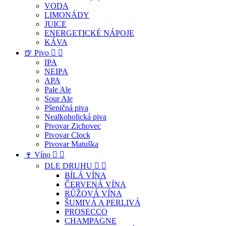
VODA
LIMONÁDY
JUICE
ENERGETICKÉ NÁPOJE
KÁVA
🍺 Pivo


IPA
NEIPA
APA
Pale Ale
Sour Ale
Pšeničná piva
Nealkoholická piva
Pivovar Zichovec
Pivovar Clock
Pivovar Matuška
🍷 Víno


DLE DRUHU


BÍLÁ VÍNA
ČERVENÁ VÍNA
RŮŽOVÁ VÍNA
ŠUMIVÁ A PERLIVÁ
PROSECCO
CHAMPAGNE