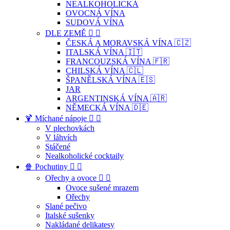
NEALKOHOLICKÁ
OVOCNÁ VÍNA
SUDOVÁ VÍNA
DLE ZEMĚ


ČESKÁ A MORAVSKÁ VÍNA 🇨🇿
ITALSKÁ VÍNA 🇮🇹
FRANCOUZSKÁ VÍNA 🇫🇷
CHILSKÁ VÍNA 🇨🇱
ŠPANĚLSKÁ VÍNA 🇪🇸
JAR
ARGENTINSKÁ VÍNA 🇦🇷
NĚMECKÁ VÍNA 🇩🇪
🍹 Míchané nápoje


V plechovkách
V láhvích
Stáčené
Nealkoholické cocktaily
🍿 Pochutiny


Ořechy a ovoce


Ovoce sušené mrazem
Ořechy
Slané pečivo
Italské sušenky
Nakládané delikatesy