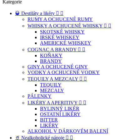
Kategorie
🥃 Destiláty a likéry


RUMY A OCHUCENÉ RUMY
WHISKY A OCHUCENÉ WHISKY


SKOTSKÉ WHISKY
IRSKÉ WHISKEY
AMERICKÉ WHISKEY
COGNAC A BRANDY


KOŇAKY
BRANDY
GINY A OCHUCENÉ GINY
VODKY A OCHUCENÉ VODKY
TEQUILY A MEZCALY


TEQUILY
MEZCALY
PÁLENKY
LIKÉRY A APERITIVY


BYLINNÝ LIKÉR
OSTATNÍ LIKÉRY
BITTER
LIKÉRY
ALKOHOL V DÁRKOVÉM BALENÍ
🥤 Nealkoholické nápoje

