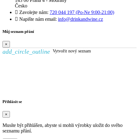
143 00 Praha 4 - Modřany
Česko

Zavolejte nám:
720 044 197 (Po-Ne 9:00-21:00)

Napište nám email:
info@drinkandwine.cz
Můj seznam přání
×
add_circle_outline
Vytvořit nový seznam
Vytvořit seznam přání
×
Název seznamu přání
Zrušit
Vytvořit seznam přání
Přihlásit se
×
Musíte být přihlášen, abyste si mohli výrobky uložit do svého
seznamu přání.