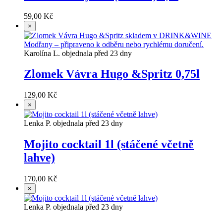
59,00 Kč
×
Karolína L. objednala před 23 dny
Zlomek Vávra Hugo &Spritz 0,75l
129,00 Kč
×
Lenka P. objednala před 23 dny
Mojito cocktail 1l (stáčené včetně
lahve)
170,00 Kč
×
Lenka P. objednala před 23 dny