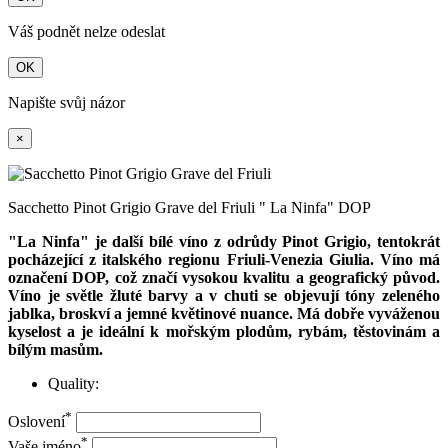
Váš podnět nelze odeslat
OK
Napište svůj názor
×
Sacchetto Pinot Grigio Grave del Friuli " La Ninfa" DOP
"La Ninfa" je další bílé víno z odrůdy Pinot Grigio, tentokrát
pocházející z italského regionu Friuli-Venezia Giulia. Víno má
označení DOP, což značí vysokou kvalitu a geografický původ.
Víno je světle žluté barvy a v chuti se objevují tóny zeleného
jablka, broskví a jemné květinové nuance. Má dobře vyváženou
kyselost a je ideální k mořským plodům, rybám, těstovinám a
bílým masům.
Quality:
*
Oslovení
*
Vaše jméno