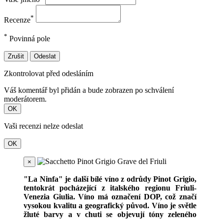
*
Recenze
*
Povinná pole
Zrušit
Odeslat
Zkontrolovat před odesláním
Váš komentář byl přidán a bude zobrazen po schválení
moderátorem.
OK
Vaši recenzi nelze odeslat
OK
×
"La Ninfa" je další bílé víno z odrůdy Pinot Grigio,
tentokrát pocházející z italského regionu Friuli-
Venezia Giulia. Víno má označení DOP, což značí
vysokou kvalitu a geografický původ. Víno je světle
žluté barvy a v chuti se objevují tóny zeleného