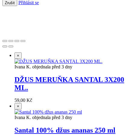
Přihlásit se
Zrušit
Založeno 2021 s chutí k dobrému pité.
×
Ivana K. objednala před 3 dny
DŽUS MERUŇKA SANTAL 3X200
ML.
59,00 Kč
×
Ivana K. objednala před 3 dny
Santal 100% džus ananas 250 ml