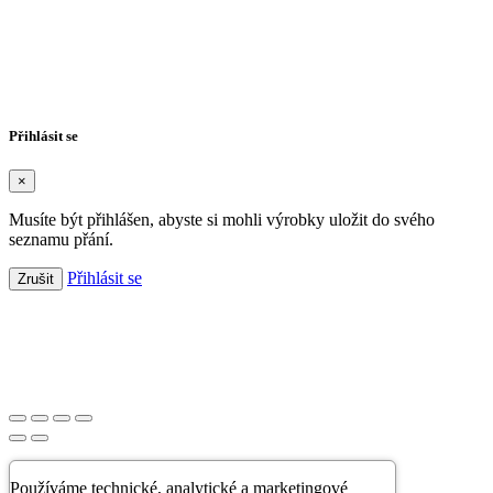
Vytvořit seznam přání
×
Název seznamu přání
Zrušit
Vytvořit seznam přání
Přihlásit se
×
Musíte být přihlášen, abyste si mohli výrobky uložit do svého
seznamu přání.
Přihlásit se
Zrušit
Založeno 2021 s chutí k dobrému pité.
×