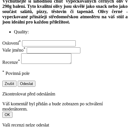
Vychutnejte si lahodnou chuť vypeckovaných černých oliv v
290g balení. Tyto kvalitní olivy jsou skvělé jako snack nebo jako
součást salátů, pizzy, těstovin či tapenád. Olivy černé -
vypeckované přinášejí středomořskou atmosféru na váš stůl a
jsou ideální pro každou příležitost.
Quality:
*
Oslovení
*
Vaše jméno
*
Recenze
*
Povinná pole
Zrušit
Odeslat
Zkontrolovat před odesláním
Váš komentář byl přidán a bude zobrazen po schválení
moderátorem.
OK
Vaši recenzi nelze odeslat