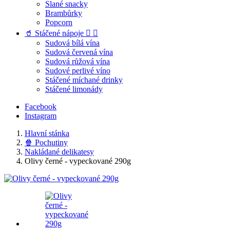
Slané snacky
Brambůrky
Popcorn
🥤 Stáčené nápoje


Sudová bílá vína
Sudová červená vína
Sudová růžová vína
Sudové perlivé víno
Stáčené míchané drinky
Stáčené limonády
Facebook
Instagram
Hlavní stánka
🍿 Pochutiny
Nakládané delikatesy
Olivy černé - vypeckované 290g