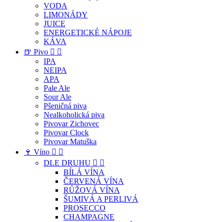
VODA
LIMONÁDY
JUICE
ENERGETICKÉ NÁPOJE
KÁVA
🍺 Pivo


IPA
NEIPA
APA
Pale Ale
Sour Ale
Pšeničná piva
Nealkoholická piva
Pivovar Zichovec
Pivovar Clock
Pivovar Matuška
🍷 Víno


DLE DRUHU


BÍLÁ VÍNA
ČERVENÁ VÍNA
RŮŽOVÁ VÍNA
ŠUMIVÁ A PERLIVÁ
PROSECCO
CHAMPAGNE