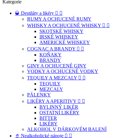
Kategorie
🥃 Destiláty a likéry


RUMY A OCHUCENÉ RUMY
WHISKY A OCHUCENÉ WHISKY


SKOTSKÉ WHISKY
IRSKÉ WHISKEY
AMERICKÉ WHISKEY
COGNAC A BRANDY


KOŇAKY
BRANDY
GINY A OCHUCENÉ GINY
VODKY A OCHUCENÉ VODKY
TEQUILY A MEZCALY


TEQUILY
MEZCALY
PÁLENKY
LIKÉRY A APERITIVY


BYLINNÝ LIKÉR
OSTATNÍ LIKÉRY
BITTER
LIKÉRY
ALKOHOL V DÁRKOVÉM BALENÍ
🥤 Nealkoholické nápoje

