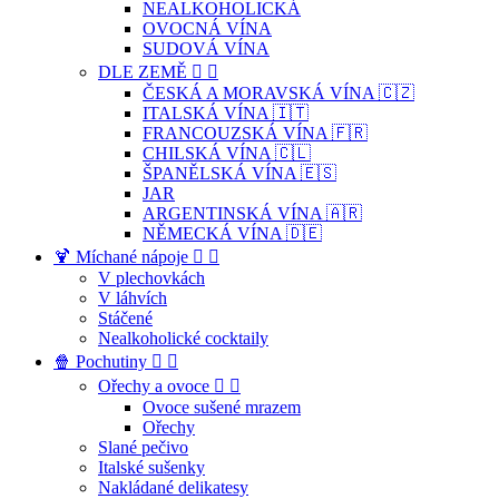
NEALKOHOLICKÁ
OVOCNÁ VÍNA
SUDOVÁ VÍNA
DLE ZEMĚ


ČESKÁ A MORAVSKÁ VÍNA 🇨🇿
ITALSKÁ VÍNA 🇮🇹
FRANCOUZSKÁ VÍNA 🇫🇷
CHILSKÁ VÍNA 🇨🇱
ŠPANĚLSKÁ VÍNA 🇪🇸
JAR
ARGENTINSKÁ VÍNA 🇦🇷
NĚMECKÁ VÍNA 🇩🇪
🍹 Míchané nápoje


V plechovkách
V láhvích
Stáčené
Nealkoholické cocktaily
🍿 Pochutiny


Ořechy a ovoce


Ovoce sušené mrazem
Ořechy
Slané pečivo
Italské sušenky
Nakládané delikatesy