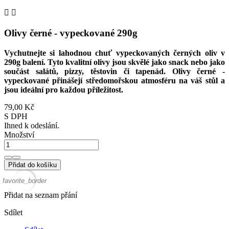


Olivy černé - vypeckované 290g
Vychutnejte si lahodnou chuť vypeckovaných černých oliv v
290g balení. Tyto kvalitní olivy jsou skvělé jako snack nebo jako
součást salátů, pizzy, těstovin či tapenád. Olivy černé -
vypeckované přinášejí středomořskou atmosféru na váš stůl a
jsou ideální pro každou příležitost.
79,00 Kč
S DPH
Ihned k odeslání.
Množství
Přidat do košíku
favorite_border
Přidat na seznam přání
Sdílet